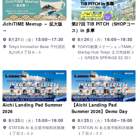
JichiTIME Meetup ～ 拡大版
第27回 TIB PITCH（SHOPコー
～
ス）in 多摩
8
21
15:00
17:30
8
24
16:00
19:30
〜
〜
月
日（
金
）
月
日（
月
）
Tokyo Innovation Base 千代田区
TOKYO創業ステーションTAMA／
丸の内３丁目８−３
Startup Hub Tokyo 立川市緑町３
−１ GREEN SPRINGS E2 301
Aichi Landing Pad Summer
【Aichi Landing Pad
2026
Summer 2026】Demo Day
8
25
15:00
19:00
8
25
15:00
19:00
〜
〜
月
日（
火
）
月
日（
火
）
STATION Ai 名古屋市昭和区鶴舞
STATION Ai 名古屋市昭和区鶴舞
１丁目２−３２
１丁目２−３２