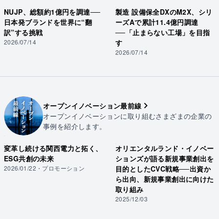
NUJP、総額約1億円を調達──
製造 設備保全DXのM2X、シリ
日本発ブランドを世界に“翻
ーズAで累計11.4億円調達
訳”する挑戦
──「止まらない工場」を目指
2026/07/14
す
2026/07/14
オープンイノベーション最前線
オープンイノベーションに取り組むさまざまの企業の
事例を紹介します。
変革し続ける関西電力と拓く、
オリエンタルランド・イノベー
ESG共創の未来
ションズが語る新規事業創出を
2026/01/22
・
プロモーション
目的としたCVC戦略──出資か
ら出向、新規事業創出に向けた
取り組み
2025/12/03