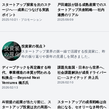
スタートアップ探索を次のステ
戸田建設が語る成熟産業でのス
ージへ──成果につなげる実践
タートアップ共創戦略──社内
ポイント
連携のリアル
2025/10/21
・
プロモーション
2025/09/09
投資家の視点
スタートアップ業界の第一線で活躍する投資家に、昨
年の振り返りや新年の見通しを聞きました。
ディープテックを再定義する時
課題先進国・日本から世界へ、
代、事業構造の本質が問われる
社会課題解決が成長ドライバー
転換点──Beyond Next
に──ユナイテッド 井上氏
Ventures 橋爪氏
2026/02/10
2026/02/13
AI前提の起業が当たり前に、ス
スタートアップの成長戦略は自
タートアップ投資は次の局面へ
由になる、セオリーなき時代へ