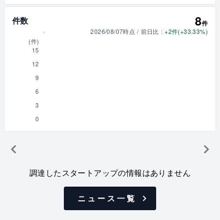
11
12
13
14
10
8
8
件数
9
件
2026/08/07
時点
/
前日比
:
+2件(+33.33%)
1
(
件
)
15
12
9
6
3
0
11
12
14
13
8
10
9
調達したスタートアップの情報はありません
1
ニュース一覧