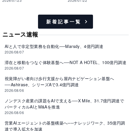
2026/07/23
2026/07/22
新着記事一覧
ニュース速報
AIと人で非定型業務を自動化──Marsdy、4億円調達
2026/08/07
滞在と移動をつなぐ体験基盤へ──NOT A HOTEL、100億円調達
2026/08/07
視覚障がい者向け歩行支援から屋内ナビゲーション基盤へ
──Ashirase、シリーズAで3.4億円調達
2026/08/06
ノンデスク産業の課題をAIで支える──X Mile、31.7億円調達で
バーティカルAIとM&Aを推進
2026/08/06
営業AIエージェントの基盤構築へ──ナレッジワーク、35億円調
達で導入拡大を加速