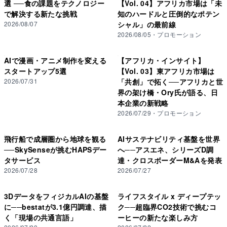
選 ──食の課題をテクノロジー
【Vol. 04】アフリカ市場は「未
日本大学理工学部航空宇宙工学科宮崎研究室、現在のJAXA宇
で解決する新たな挑戦
知のハードルと圧倒的なポテン
宙構造物システム研究室で育まれてきた。2010年にJAXAが
2026/08/07
シャル」の最前線
打ち上げた小型ソーラー電力セイル実証機「
2026/08/05
・
プロモーション
AIで漫画・アニメ制作を変える
【アフリカ・インサイト】
スタートアップ5選
【Vol. 03】東アフリカ市場は
2026/07/31
「共創」で拓く──アフリカと世
界の架け橋・Ory氏が語る、日
本企業の新戦略
2026/07/29
・
プロモーション
飛行船で成層圏から地球を観る
AIサステナビリティ基盤を世界
──SkySenseが挑むHAPSデー
へ──アスエネ、シリーズD調
タサービス
達・クロスボーダーM&Aを発表
2026/07/28
2026/07/27
3DデータをフィジカルAIの基盤
ライフスタイル x ディープテッ
に──bestatが3.1億円調達、描
ク──超臨界CO2技術で挑むコ
く「現場の共通言語」
ーヒーの新たな楽しみ方