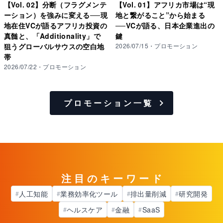
【Vol. 02】分断（フラグメンテ
【Vol. 01】アフリカ市場は“現
ーション）を強みに変える──現
地と繋がること”から始まる
地在住VCが語るアフリカ投資の
──VCが語る、日本企業進出の
真髄と、「Additionality」で
鍵
狙うグローバルサウスの空白地
2026/07/15
・
プロモーション
帯
2026/07/22
・
プロモーション
プロモーション一覧
注目のキーワード
人工知能
業務効率化ツール
排出量削減
研究開発
#
#
#
#
ヘルスケア
金融
SaaS
#
#
#