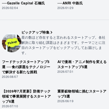
──Gazelle Capital 石橋氏
──ANRI 中路氏
2026/02/04
2026/01/29
ピックアップ特集
星の数ほど存在すると言われるスタートアップ。各社
解決に取り組む課題はさまざまです。テーマごとに注
目のスタートアップをピックアップしてお届けしま
す。
フードテックスタートアップ5
AIで漫画・アニメ制作を変える
選 ──食の課題をテクノロジー
スタートアップ5選
で解決する新たな挑戦
2026/07/31
2026/08/07
【2026年7月更新】防衛テック
重要鉱物領域に挑むスタートア
領域で事業展開するスタートア
ップ5選
ップ6選
2026/06/19
2026/07/10