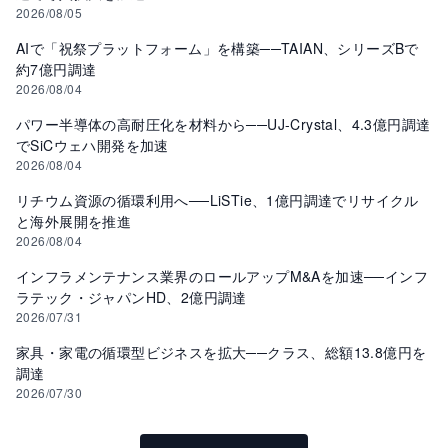
2026/08/05
AIで「祝祭プラットフォーム」を構築──TAIAN、シリーズBで
約7億円調達
2026/08/04
パワー半導体の高耐圧化を材料から──UJ-Crystal、4.3億円調達
でSiCウェハ開発を加速
2026/08/04
リチウム資源の循環利用へ──LiSTie、1億円調達でリサイクル
と海外展開を推進
2026/08/04
インフラメンテナンス業界のロールアップM&Aを加速──インフ
ラテック・ジャパンHD、2億円調達
2026/07/31
家具・家電の循環型ビジネスを拡大──クラス、総額13.8億円を
調達
2026/07/30