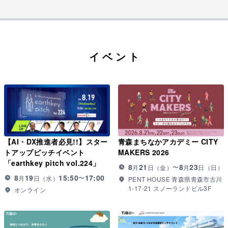
イベント
【AI・DX推進者必見!!】スター
青森まちなかアカデミー CITY
トアップピッチイベント
MAKERS 2026
「earthkey pitch vol.224」
8
21
8
23
〜
月
日（
金
）
月
日（
日
）
8
19
15:50
17:00
〜
月
日（
水
）
PENT HOUSE 青森県青森市古川
1-17-21 スノーランドビル3F
オンライン