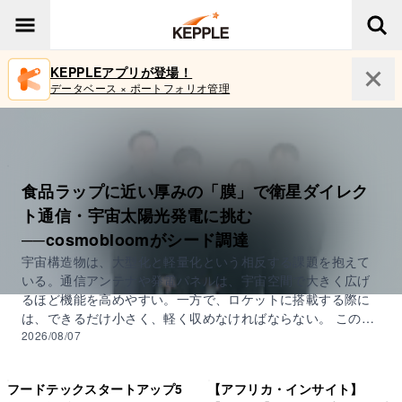
KEPPLEアプリが登場！
データベース × ポートフォリオ管理
食品ラップに近い厚みの「膜」で衛星ダイレク
ト通信・宇宙太陽光発電に挑む
──cosmobloomがシード調達
宇宙構造物は、大型化と軽量化という相反する課題を抱えて
いる。通信アンテナや発電パネルは、宇宙空間で大きく広げ
るほど機能を高めやすい。一方で、ロケットに搭載する際に
は、できるだけ小さく、軽く収めなければならない。 この課
題に対し、膜やケーブルといった極めて薄く軽い部材でつく
2026/08/07
る構造物「ゴッサマー構造」の技術で挑むのが、株式会社
cosmobloomだ。ごく小さく折りたたんだ状態で打ち上げ、
フードテックスタートアップ5
【アフリカ・インサイト】
宇宙空間で大きく展開できることが特徴だ。 同社の技術は、