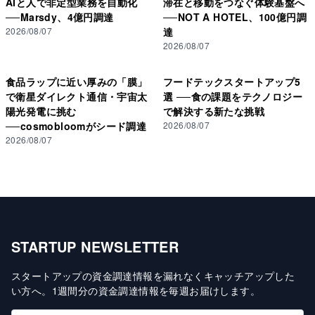
AIと人で非定型業務を自動化
滞在と移動をつなぐ体験基盤へ
──Marsdy、4億円調達
──NOT A HOTEL、100億円調
2026/08/07
達
2026/08/07
食品ラップに近い厚みの「膜」
フードテックスタートアップ5
で衛星ダイレクト通信・宇宙太
選 ──食の課題をテクノロジー
陽光発電に挑む
で解決する新たな挑戦
──cosmobloomがシード調達
2026/08/07
2026/08/07
STARTUP NEWSLETTER
スタートアップの資金調達情報を漏れなくキャッチアップした
い方へ
。
1週間分の資金調達情報を毎週お届けします
。