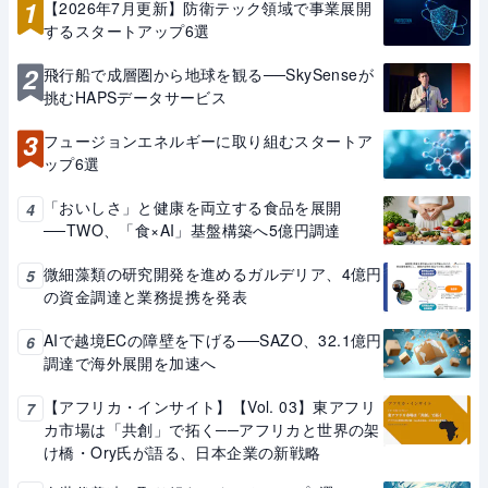
1
【2026年7月更新】防衛テック領域で事業展開
するスタートアップ6選
2
飛行船で成層圏から地球を観る──SkySenseが
挑むHAPSデータサービス
3
フュージョンエネルギーに取り組むスタートア
ップ6選
「おいしさ」と健康を両立する食品を展開
4
──TWO、「食×AI」基盤構築へ5億円調達
微細藻類の研究開発を進めるガルデリア、4億円
5
の資金調達と業務提携を発表
AIで越境ECの障壁を下げる──SAZO、32.1億円
6
調達で海外展開を加速へ
【アフリカ・インサイト】【Vol. 03】東アフリ
7
カ市場は「共創」で拓く──アフリカと世界の架
け橋・Ory氏が語る、日本企業の新戦略