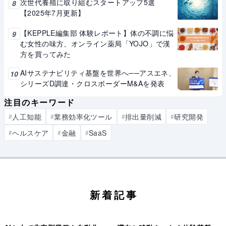
次世代養殖に取り組むスタートアップ5選
8
【2025年7月更新】
【KEPPLE編集部 体験レポート】体の不調に悩
9
む女性の味方、オンライン薬局「YOJO」で漢
方を買ってみた
AIサステナビリティ基盤を世界へ──アスエネ、
10
シリーズD調達・クロスボーダーM&Aを発表
注目のキーワード
人工知能
業務効率化ツール
排出量削減
研究開発
#
#
#
#
ヘルスケア
金融
SaaS
#
#
#
新着記事