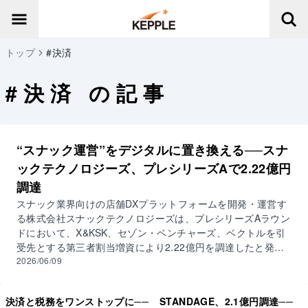
トップ
#決済
#
決済
の記事
“スナック運営”をデジタルに置き換える──スナ
ックテクノロジーズ、プレシリーズAで2.22億円
調達
スナック業界向けの店舗DXプラットフォームを開発・運営す
る株式会社スナックテクノロジーズは、プレシリーズAラウン
ドにおいて、X&KSK、セゾン・ベンチャーズ、ベクトルを引
受先とする第三者割当増資により2.22億円を調達したと発
表。これにより、累計資金調達額は3.56億円となった。 同社
2026/06/09
は2024年設立。スナック業界向け業務支援アプリ「スナテ
ク」の開発・運営を手がける。会計、顧客管理、キャッシュ
決済と税務をワンストップに──
STANDAGE、2.1億円調達──
レス決済など、店舗運営に関わる業務のデジタル化を支援す