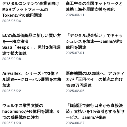
デジタルコンテンツ事業者向け
商工中金の全国ネットワークと
るほか、店舗と連動したデジタル投げ銭サービス「スナボ
MoRプラットフォームの
連携し海外展開支援を強化
ム」も展開している。 スナック業界は全国に多数の店舗を抱
Tokenzが10億円調達
2026/03/11
え、日本独自のナイトタイムエコノミーの一角
2026/06/04
ECの高単価商品に新しい買い方
「デジタル現金払い」でキャッ
を──積立決済
シュレスを加速──Jammが約5
SaaS「Respo」、累計2億円調
億円を調達
達で拡大加速
2025/07/01
2025/09/08
Airwallex、シリーズFで3億ド
医療機関のDX加速へ、アガティ
ル調達──グローバル展開を本格
カが「玉円ペイ」の拡充に向け
加速
4580万円調達
2025/05/22
2025/02/06
ウェルネス業界支援の
「顔認証で銀行口座から直接決
hacomonoが46億円を調達、6
済」支払いを1%値引きする新サ
つの成長戦略に注力
ービス、Jammが発表
2025/01/23
2024/06/27