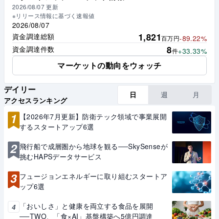
2026/08/07
更新
※リリース情報に基づく速報値
2026/08/07
1,821
資金調達総額
-89.22%
百万円
8
資金調達件数
+33.33%
件
マーケットの動向をウォッチ
デイリー
日
週
月
アクセスランキング
1
【2026年7月更新】防衛テック領域で事業展開
するスタートアップ6選
2
飛行船で成層圏から地球を観る──SkySenseが
挑むHAPSデータサービス
3
フュージョンエネルギーに取り組むスタートア
ップ6選
「おいしさ」と健康を両立する食品を展開
4
──TWO、「食×AI」基盤構築へ5億円調達