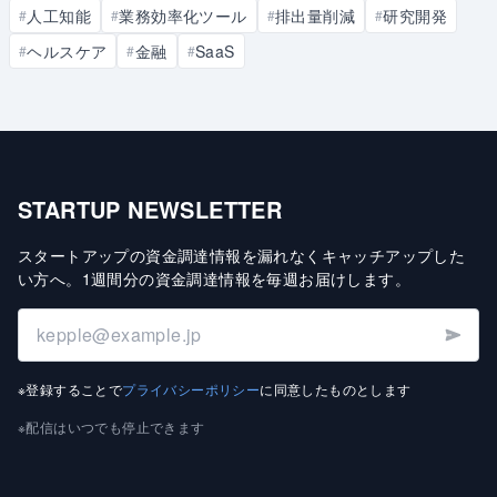
人工知能
業務効率化ツール
排出量削減
研究開発
#
#
#
#
ヘルスケア
金融
SaaS
#
#
#
STARTUP NEWSLETTER
スタートアップの資金調達情報を漏れなくキャッチアップした
い方へ
。
1週間分の資金調達情報を毎週お届けします
。
※登録することで
プライバシーポリシー
に同意したものとします
※配信はいつでも停止できます