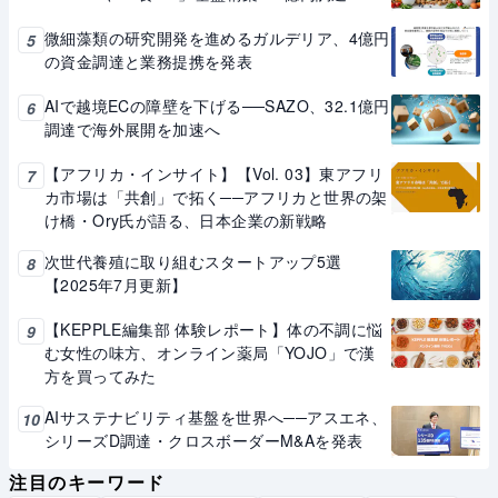
微細藻類の研究開発を進めるガルデリア、4億円
5
の資金調達と業務提携を発表
AIで越境ECの障壁を下げる──SAZO、32.1億円
6
調達で海外展開を加速へ
【アフリカ・インサイト】【Vol. 03】東アフリ
7
カ市場は「共創」で拓く──アフリカと世界の架
け橋・Ory氏が語る、日本企業の新戦略
次世代養殖に取り組むスタートアップ5選
8
【2025年7月更新】
【KEPPLE編集部 体験レポート】体の不調に悩
9
む女性の味方、オンライン薬局「YOJO」で漢
方を買ってみた
AIサステナビリティ基盤を世界へ──アスエネ、
10
シリーズD調達・クロスボーダーM&Aを発表
注目のキーワード