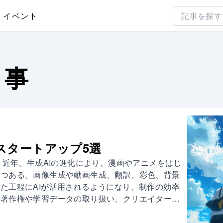
イベント
事
スタートアップ5選
 近年、生成AIの進化により、漫画やアニメをはじ
つつある。画像生成や動画生成、翻訳、彩色、背景
た工程にAIが活用されるようになり、制作の効率
、著作権や学習データの取り扱い、クリエイターと
が続いている。 こうした中、AIを「クリエイター
ール」として活用する動きが広がっている。作画や