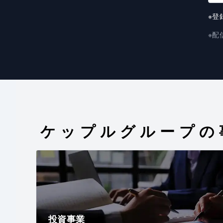
※登
※配
ケップルグループの
投資事業