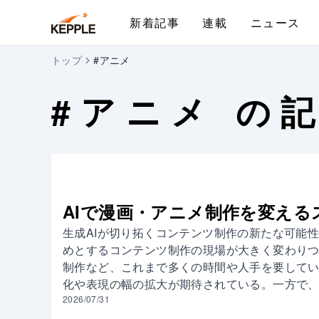
新着記事
連載
ニュース
トップ
#アニメ
#
アニメ
の記
AIで漫画・アニメ制作を変える
生成AIが切り拓くコンテンツ制作の新たな可能性
めとするコンテンツ制作の現場が大きく変わり
制作など、これまで多くの時間や人手を要してい
化や表現の幅の拡大が期待されている。一方で
の協業のあり方など、新たな課題についても議論
2026/07/31
に代わる存在」ではなく、「制作を支援するツ