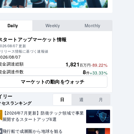
Daily
Weekly
Monthly
スタートアップマーケット情報
026/08/07
更新
※リリース情報に基づく速報値
2026/08/07
1,821
資金調達総額
-89.22%
百万円
8
資金調達件数
+33.33%
件
マーケットの動向をウォッチ
イリー
日
週
月
クセスランキング
1
【2026年7月更新】防衛テック領域で事業
展開するスタートアップ6選
2
飛行船で成層圏から地球を観る