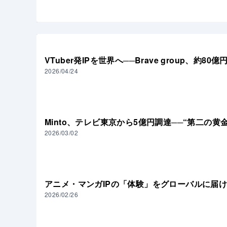
動画制作の補助、作品の多言語翻訳、監修業務や
VTuber発IPを世界へ──Brave group、
2026/04/24
Minto、テレビ東京から5億円調達──“第二の黄
2026/03/02
アニメ・マンガIPの「体験」をグローバルに届ける
2026/02/26