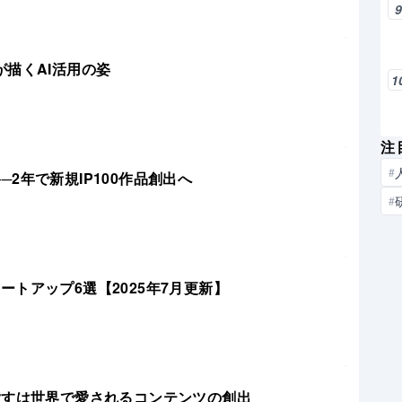
Xが描くAI活用の姿
1
注
#
──2年で新規IP100作品創出へ
#
トアップ6選【2025年7月更新】
、目指すは世界で愛されるコンテンツの創出