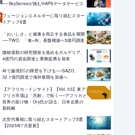
──SkySenseが挑むHAPSデータサービス
3
フュージョンエネルギーに取り組むスター
トアップ6選
「おいしさ」と健康を両立する食品を展開
4
──TWO、「食×AI」基盤構築へ5億円調達
微細藻類の研究開発を進めるガルデリア、
5
4億円の資金調達と業務提携を発表
AIで越境ECの障壁を下げる──SAZO、
6
32.1億円調達で海外展開を加速へ
【アフリカ・インサイト】【Vol. 03】東ア
7
フリカ市場は「共創」で拓く──アフリカと
世界の架け橋・Ory氏が語る、日本企業の
新戦略
次世代養殖に取り組むスタートアップ5選
8
【2025年7月更新】