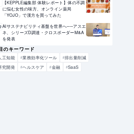
【KEPPLE編集部 体験レポート】体の不調
9
に悩む女性の味方、オンライン薬局
「YOJO」で漢方を買ってみた
AIサステナビリティ基盤を世界へ──アスエ
0
ネ、シリーズD調達・クロスボーダーM&A
を発表
目のキーワード
人工知能
業務効率化ツール
排出量削減
#
#
研究開発
ヘルスケア
金融
SaaS
#
#
#