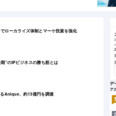
IP管理の効率化
約80億円でローカライズ体制とマーケ投資を強化
2
金期”のIPビジネスの勝ち筋とは
デ
ア
Anique、約13億円を調達