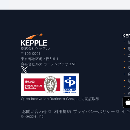
KE
株式会社ケップル
〒105-0001
東京都港区虎ノ門5-9-1
麻布台ヒルズ ガーデンプラザB 5F
Open Innovation Business Group にて認証取得
お問い合わせ
利用規約
プライバシーポリシー
セ
©︎ Kepple, Inc.