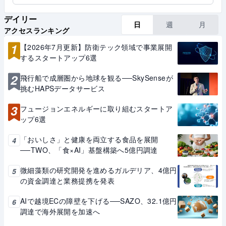
デイリー
日
週
月
アクセスランキング
1
【2026年7月更新】防衛テック領域で事業展開
するスタートアップ6選
2
飛行船で成層圏から地球を観る──SkySenseが
挑むHAPSデータサービス
3
フュージョンエネルギーに取り組むスタートア
ップ6選
「おいしさ」と健康を両立する食品を展開
4
──TWO、「食×AI」基盤構築へ5億円調達
微細藻類の研究開発を進めるガルデリア、4億円
5
の資金調達と業務提携を発表
AIで越境ECの障壁を下げる──SAZO、32.1億円
6
調達で海外展開を加速へ