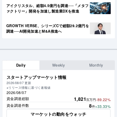
アイクリスタル、総額4.5億円を調達──「メタフ
ァクトリー」開発を加速し製造業DXを推進
GROWTH VERSE、シリーズCで総額29.2億円を
調達──AI開発加速とM&A推進へ
Daily
Weekly
Monthly
スタートアップマーケット情報
2026/08/07
更新
※リリース情報に基づく速報値
2026/08/07
1,821
資金調達総額
-89.22%
百万円
8
資金調達件数
+33.33%
件
マーケットの動向をウォッチ