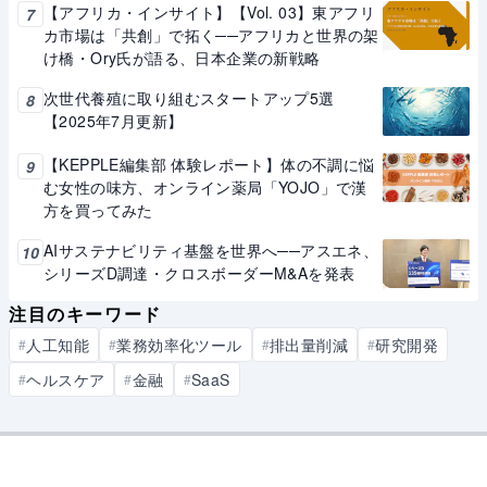
【アフリカ・インサイト】【Vol. 03】東アフリ
7
カ市場は「共創」で拓く──アフリカと世界の架
け橋・Ory氏が語る、日本企業の新戦略
次世代養殖に取り組むスタートアップ5選
8
【2025年7月更新】
【KEPPLE編集部 体験レポート】体の不調に悩
9
む女性の味方、オンライン薬局「YOJO」で漢
方を買ってみた
AIサステナビリティ基盤を世界へ──アスエネ、
10
シリーズD調達・クロスボーダーM&Aを発表
注目のキーワード
人工知能
業務効率化ツール
排出量削減
研究開発
#
#
#
#
ヘルスケア
金融
SaaS
#
#
#