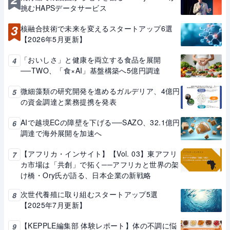
挑むHAPSデータサービス
3
核融合技術で未来を変えるスタートアップ6選
【2026年5月更新】
「おいしさ」と健康を両立する食品を展開
4
──TWO、「食×AI」基盤構築へ5億円調達
微細藻類の研究開発を進めるガルデリア、4億円
5
の資金調達と業務提携を発表
AIで越境ECの障壁を下げる──SAZO、32.1億円
6
調達で海外展開を加速へ
【アフリカ・インサイト】【Vol. 03】東アフリ
7
カ市場は「共創」で拓く──アフリカと世界の架
け橋・Ory氏が語る、日本企業の新戦略
次世代養殖に取り組むスタートアップ5選
8
【2025年7月更新】
【KEPPLE編集部 体験レポート】体の不調に悩
9