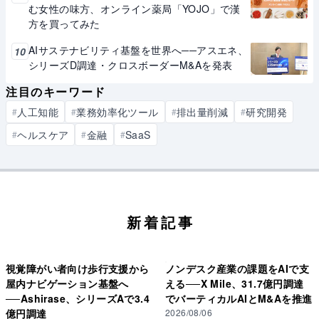
む女性の味方、オンライン薬局「YOJO」で漢
方を買ってみた
AIサステナビリティ基盤を世界へ──アスエネ、
10
シリーズD調達・クロスボーダーM&Aを発表
注目のキーワード
人工知能
業務効率化ツール
排出量削減
研究開発
#
#
#
#
ヘルスケア
金融
SaaS
#
#
#
新着記事
視覚障がい者向け歩行支援から
ノンデスク産業の課題をAIで支
屋内ナビゲーション基盤へ
える──X Mile、31.7億円調達
──Ashirase、シリーズAで3.4
でバーティカルAIとM&Aを推進
億円調達
2026/08/06