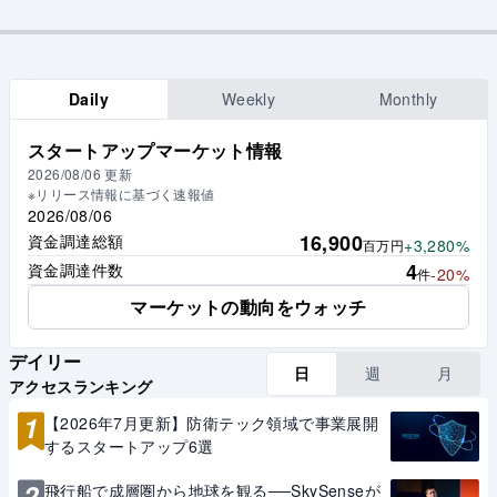
Daily
Weekly
Monthly
スタートアップマーケット情報
2026/08/06
更新
※リリース情報に基づく速報値
2026/08/06
16,900
資金調達総額
+3,280%
百万円
4
資金調達件数
-20%
件
マーケットの動向をウォッチ
デイリー
日
週
月
アクセスランキング
1
【2026年7月更新】防衛テック領域で事業展開
するスタートアップ6選
2
飛行船で成層圏から地球を観る──SkySenseが