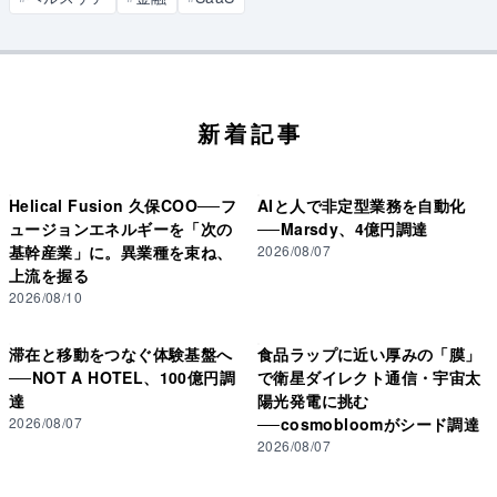
新着記事
Helical Fusion 久保COO──フ
AIと人で非定型業務を自動化
ュージョンエネルギーを「次の
──Marsdy、4億円調達
基幹産業」に。異業種を束ね、
2026/08/07
上流を握る
2026/08/10
滞在と移動をつなぐ体験基盤へ
食品ラップに近い厚みの「膜」
──NOT A HOTEL、100億円調
で衛星ダイレクト通信・宇宙太
達
陽光発電に挑む
2026/08/07
──cosmobloomがシード調達
2026/08/07