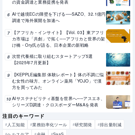
の資金調達と業務提携を発表
AIで越境ECの障壁を下げる──SAZO、32.1億円
6
調達で海外展開を加速へ
【アフリカ・インサイト】【Vol. 03】東アフリ
7
カ市場は「共創」で拓く──アフリカと世界の架
け橋・Ory氏が語る、日本企業の新戦略
次世代養殖に取り組むスタートアップ5選
8
【2025年7月更新】
【KEPPLE編集部 体験レポート】体の不調に悩
9
む女性の味方、オンライン薬局「YOJO」で漢
方を買ってみた
AIサステナビリティ基盤を世界へ──アスエネ、
10
シリーズD調達・クロスボーダーM&Aを発表
注目のキーワード
人工知能
業務効率化ツール
研究開発
排出量削減
#
#
#
#
ヘルスケア
金融
SaaS
#
#
#