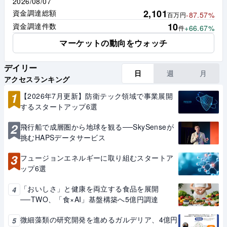
2026/08/07
2,101
資金調達総額
-87.57%
百万円
10
資金調達件数
+66.67%
件
マーケットの動向をウォッチ
デイリー
日
週
月
アクセスランキング
1
【2026年7月更新】防衛テック領域で事業展開
するスタートアップ6選
2
飛行船で成層圏から地球を観る──SkySenseが
挑むHAPSデータサービス
3
フュージョンエネルギーに取り組むスタートア
ップ6選
「おいしさ」と健康を両立する食品を展開
4
──TWO、「食×AI」基盤構築へ5億円調達
微細藻類の研究開発を進めるガルデリア、4億円
5