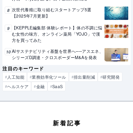
次世代養殖に取り組むスタートアップ5選
8
【2025年7月更新】
【KEPPLE編集部 体験レポート】体の不調に悩
9
む女性の味方、オンライン薬局「YOJO」で漢
方を買ってみた
AIサステナビリティ基盤を世界へ──アスエネ、
10
シリーズD調達・クロスボーダーM&Aを発表
注目のキーワード
人工知能
業務効率化ツール
排出量削減
研究開発
#
#
#
#
ヘルスケア
金融
SaaS
#
#
#
新着記事