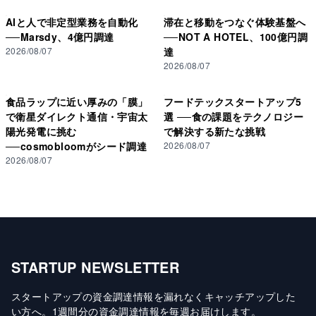
AIと人で非定型業務を自動化
滞在と移動をつなぐ体験基盤へ
──Marsdy、4億円調達
──NOT A HOTEL、100億円調
2026/08/07
達
2026/08/07
食品ラップに近い厚みの「膜」
フードテックスタートアップ5
で衛星ダイレクト通信・宇宙太
選 ──食の課題をテクノロジー
陽光発電に挑む
で解決する新たな挑戦
──cosmobloomがシード調達
2026/08/07
2026/08/07
STARTUP NEWSLETTER
スタートアップの資金調達情報を漏れなくキャッチアップした
い方へ
。
1週間分の資金調達情報を毎週お届けします
。