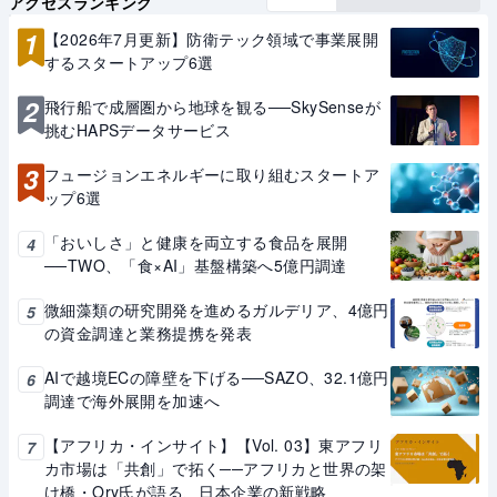
アクセスランキング
1
【2026年7月更新】防衛テック領域で事業展開
するスタートアップ6選
2
飛行船で成層圏から地球を観る──SkySenseが
挑むHAPSデータサービス
3
フュージョンエネルギーに取り組むスタートア
ップ6選
「おいしさ」と健康を両立する食品を展開
4
──TWO、「食×AI」基盤構築へ5億円調達
微細藻類の研究開発を進めるガルデリア、4億円
5
の資金調達と業務提携を発表
AIで越境ECの障壁を下げる──SAZO、32.1億円
6
調達で海外展開を加速へ
【アフリカ・インサイト】【Vol. 03】東アフリ
7
カ市場は「共創」で拓く──アフリカと世界の架
け橋・Ory氏が語る、日本企業の新戦略