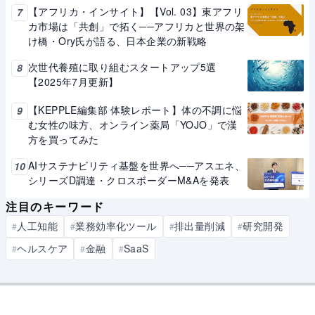
【アフリカ・インサイト】【Vol. 03】東アフリ
7
カ市場は「共創」で拓く──アフリカと世界の架
け橋・Ory氏が語る、日本企業の新戦略
次世代養殖に取り組むスタートアップ5選
8
【2025年7月更新】
【KEPPLE編集部 体験レポート】体の不調に悩
9
む女性の味方、オンライン薬局「YOJO」で漢
方を買ってみた
AIサステナビリティ基盤を世界へ──アスエネ、
10
シリーズD調達・クロスボーダーM&Aを発表
注目のキーワード
人工知能
業務効率化ツール
排出量削減
研究開発
#
#
#
#
ヘルスケア
金融
SaaS
#
#
#