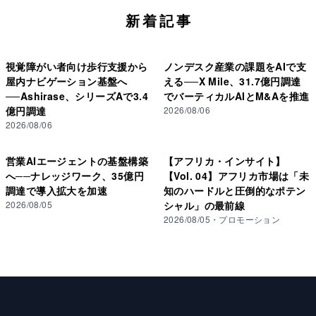
新着記事
視覚障がい者向け歩行支援から
ノンデスク産業の課題をAIで支
屋内ナビゲーション基盤へ
える──X Mile、31.7億円調達
──Ashirase、シリーズAで3.4
でバーティカルAIとM&Aを推進
億円調達
2026/08/06
2026/08/06
営業AIエージェントの基盤構築
【アフリカ・インサイト】
へ──ナレッジワーク、35億円
【Vol. 04】アフリカ市場は「未
調達で導入拡大を加速
知のハードルと圧倒的なポテン
2026/08/05
シャル」の最前線
2026/08/05
・
プロモーション