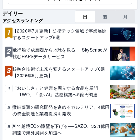
デイリー
日
週
月
アクセスランキング
1
【2026年7月更新】防衛テック領域で事業展開
するスタートアップ6選
2
飛行船で成層圏から地球を観る──SkySenseが
挑むHAPSデータサービス
3
核融合技術で未来を変えるスタートアップ6選
【2026年5月更新】
「おいしさ」と健康を両立する食品を展開
4
──TWO、「食×AI」基盤構築へ5億円調達
微細藻類の研究開発を進めるガルデリア、4億円
5
の資金調達と業務提携を発表
AIで越境ECの障壁を下げる──SAZO、32.1億円
6
調達で海外展開を加速へ