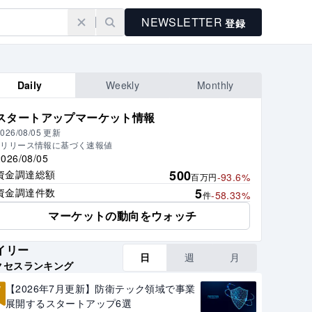
NEWSLETTER
登録
Daily
Weekly
Monthly
スタートアップマーケット情報
026/08/05
更新
※リリース情報に基づく速報値
2026/08/05
500
資金調達総額
-93.6%
百万円
5
資金調達件数
-58.33%
件
マーケットの動向をウォッチ
イリー
日
週
月
クセスランキング
1
【2026年7月更新】防衛テック領域で事業
展開するスタートアップ6選