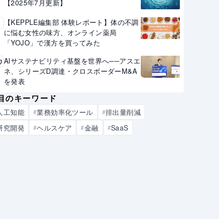
【2025年7月更新】
【KEPPLE編集部 体験レポート】体の不調
9
に悩む女性の味方、オンライン薬局
「YOJO」で漢方を買ってみた
AIサステナビリティ基盤を世界へ──アスエ
0
ネ、シリーズD調達・クロスボーダーM&A
を発表
目のキーワード
人工知能
業務効率化ツール
排出量削減
#
#
研究開発
ヘルスケア
金融
SaaS
#
#
#