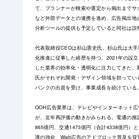
て、プランナーが検索や選定から掲出までサ
など外部データとの連携を進め、広告掲出地
分析ツールの提供も予定していると同社は説
代表取締役CEOは杉山憲史氏。杉山氏は大
化推進に従事した経歴を持つ。2021年の設
した業界の効率化・透明化に注力してきた。取
氏がそれぞれ開発・デザイン領域を担ってい
バンクの出資を受け、事業成長を続けている
OOH広告業界は、テレビやインターネット
が、近年再評価の動きがみられる。電通の推計
865億円、交通1473億円（合計4338億円）
護の強化、Web広告のアドブロック普及を