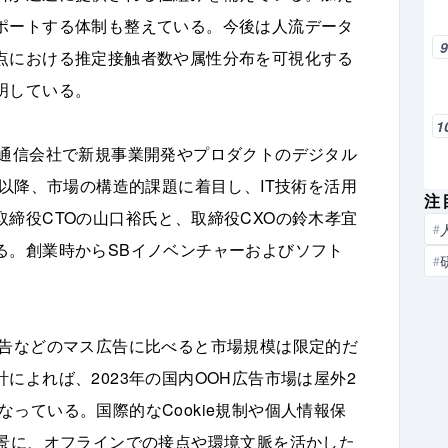
ポートする体制も整えている。今後は人流データ
点における推定接触者数や属性分布を可視化する
明している。
1
手通信会社で新規事業開発やプロダクトのデジタル
立以降、市場の構造的課題に着目し、IT技術を活用
注
締役CTOの山口裕氏と、取締役CXOの鈴木孝宜
#
る。創業時からSBイノベンチャーおよびソフト
#
。
広告などのマス広告に比べると市場規模は限定的だ
によれば、2023年の国内OOH広告市場は屋外2
となっている。国際的なCookie規制や個人情報保
背景に、オフラインでの接点や環境文脈を活かした