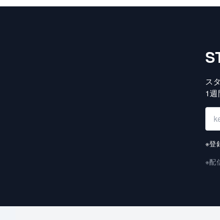
S
ス
1
※登
※配