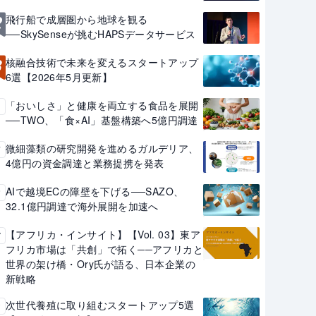
2
飛行船で成層圏から地球を観る
──SkySenseが挑むHAPSデータサービス
3
核融合技術で未来を変えるスタートアップ
6選【2026年5月更新】
「おいしさ」と健康を両立する食品を展開
4
──TWO、「食×AI」基盤構築へ5億円調達
微細藻類の研究開発を進めるガルデリア、
5
4億円の資金調達と業務提携を発表
AIで越境ECの障壁を下げる──SAZO、
6
32.1億円調達で海外展開を加速へ
【アフリカ・インサイト】【Vol. 03】東ア
7
フリカ市場は「共創」で拓く──アフリカと
世界の架け橋・Ory氏が語る、日本企業の
新戦略
次世代養殖に取り組むスタートアップ5選
8