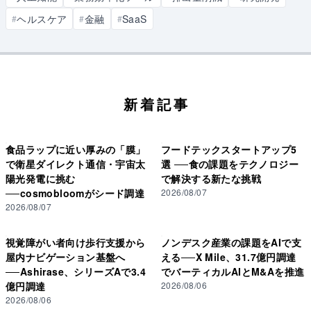
ヘルスケア
金融
SaaS
#
#
#
新着記事
食品ラップに近い厚みの「膜」
フードテックスタートアップ5
で衛星ダイレクト通信・宇宙太
選 ──食の課題をテクノロジー
陽光発電に挑む
で解決する新たな挑戦
──cosmobloomがシード調達
2026/08/07
2026/08/07
視覚障がい者向け歩行支援から
ノンデスク産業の課題をAIで支
屋内ナビゲーション基盤へ
える──X Mile、31.7億円調達
──Ashirase、シリーズAで3.4
でバーティカルAIとM&Aを推進
億円調達
2026/08/06
2026/08/06