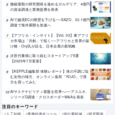
微細藻類の研究開発を進めるガルデリア、4億円
5
の資金調達と業務提携を発表
AIで越境ECの障壁を下げる──SAZO、32.1億円
6
調達で海外展開を加速へ
【アフリカ・インサイト】【Vol. 03】東アフリ
7
カ市場は「共創」で拓く──アフリカと世界の架
け橋・Ory氏が語る、日本企業の新戦略
次世代養殖に取り組むスタートアップ5選
8
【2025年7月更新】
【KEPPLE編集部 体験レポート】体の不調に悩
9
む女性の味方、オンライン薬局「YOJO」で漢
方を買ってみた
AIサステナビリティ基盤を世界へ──アスエネ、
10
シリーズD調達・クロスボーダーM&Aを発表
注目のキーワード
人工知能
業務効率化ツール
排出量削減
研究開発
#
#
#
#