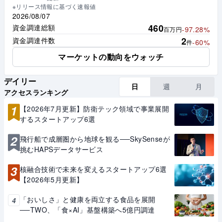
※リリース情報に基づく速報値
2026/08/07
460
資金調達総額
-97.28%
百万円
2
資金調達件数
-60%
件
マーケットの動向をウォッチ
デイリー
日
週
月
アクセスランキング
1
【2026年7月更新】防衛テック領域で事業展開
するスタートアップ6選
2
飛行船で成層圏から地球を観る──SkySenseが
挑むHAPSデータサービス
3
核融合技術で未来を変えるスタートアップ6選
【2026年5月更新】
「おいしさ」と健康を両立する食品を展開
4
──TWO、「食×AI」基盤構築へ5億円調達