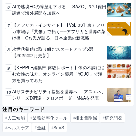
AIで越境ECの障壁を下げる──SAZO、32.1億円
6
調達で海外展開を加速へ
【アフリカ・インサイト】【Vol. 03】東アフリ
7
カ市場は「共創」で拓く──アフリカと世界の架
け橋・Ory氏が語る、日本企業の新戦略
次世代養殖に取り組むスタートアップ5選
8
【2025年7月更新】
【KEPPLE編集部 体験レポート】体の不調に悩
9
む女性の味方、オンライン薬局「YOJO」で漢
方を買ってみた
AIサステナビリティ基盤を世界へ──アスエネ、
10
シリーズD調達・クロスボーダーM&Aを発表
注目のキーワード
人工知能
業務効率化ツール
排出量削減
研究開発
#
#
#
#
ヘルスケア
金融
SaaS
#
#
#