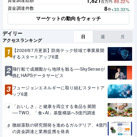
1,821
資金調達総額
-89.22%
百万円
8
資金調達件数
+33.33%
件
マーケットの動向をウォッチ
デイリー
日
週
月
アクセスランキング
1
【2026年7月更新】防衛テック領域で事業展開
するスタートアップ6選
2
飛行船で成層圏から地球を観る──SkySenseが
挑むHAPSデータサービス
3
フュージョンエネルギーに取り組むスタートア
ップ6選
「おいしさ」と健康を両立する食品を展開
4
──TWO、「食×AI」基盤構築へ5億円調達
微細藻類の研究開発を進めるガルデリア、4億円
5
の資金調達と業務提携を発表