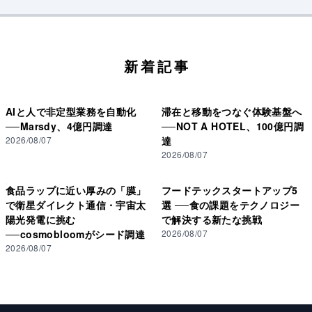
新着記事
AIと人で非定型業務を自動化
滞在と移動をつなぐ体験基盤へ
──Marsdy、4億円調達
──NOT A HOTEL、100億円調
2026/08/07
達
2026/08/07
食品ラップに近い厚みの「膜」
フードテックスタートアップ5
で衛星ダイレクト通信・宇宙太
選 ──食の課題をテクノロジー
陽光発電に挑む
で解決する新たな挑戦
──cosmobloomがシード調達
2026/08/07
2026/08/07