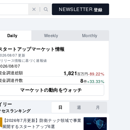
NEWSLETTER
登録
Daily
Weekly
Monthly
スタートアップマーケット情報
026/08/07
更新
※リリース情報に基づく速報値
2026/08/07
1,821
資金調達総額
-89.22%
百万円
8
資金調達件数
+33.33%
件
マーケットの動向をウォッチ
イリー
日
週
月
クセスランキング
1
【2026年7月更新】防衛テック領域で事業
展開するスタートアップ6選