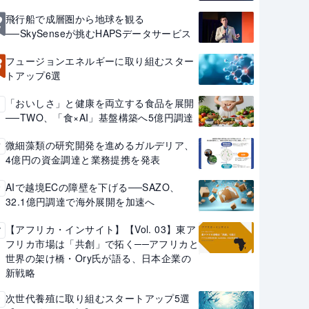
2
飛行船で成層圏から地球を観る
──SkySenseが挑むHAPSデータサービス
3
フュージョンエネルギーに取り組むスター
トアップ6選
「おいしさ」と健康を両立する食品を展開
4
──TWO、「食×AI」基盤構築へ5億円調達
微細藻類の研究開発を進めるガルデリア、
5
4億円の資金調達と業務提携を発表
AIで越境ECの障壁を下げる──SAZO、
6
32.1億円調達で海外展開を加速へ
【アフリカ・インサイト】【Vol. 03】東ア
7
フリカ市場は「共創」で拓く──アフリカと
世界の架け橋・Ory氏が語る、日本企業の
新戦略
次世代養殖に取り組むスタートアップ5選
8