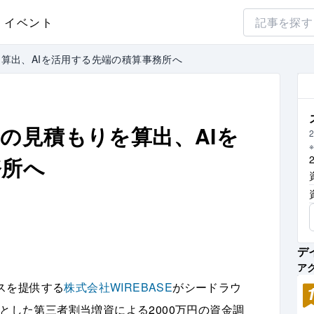
イベント
算出、AIを活用する先端の積算事務所へ
の見積もりを算出、AIを
2
務所へ
デ
ア
スを提供する
株式会社WIREBASE
がシードラウ
を引受先とした第三者割当増資による2000万円の資金調