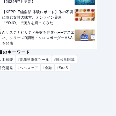
【2025年7月更新】
【KEPPLE編集部 体験レポート】体の不調
9
に悩む女性の味方、オンライン薬局
「YOJO」で漢方を買ってみた
AIサステナビリティ基盤を世界へ──アスエ
0
ネ、シリーズD調達・クロスボーダーM&A
を発表
目のキーワード
人工知能
業務効率化ツール
排出量削減
#
#
研究開発
ヘルスケア
金融
SaaS
#
#
#