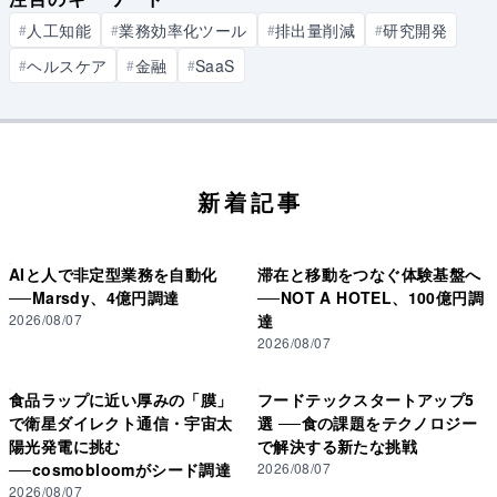
人工知能
業務効率化ツール
排出量削減
研究開発
#
#
#
#
ヘルスケア
金融
SaaS
#
#
#
新着記事
AIと人で非定型業務を自動化
滞在と移動をつなぐ体験基盤へ
──Marsdy、4億円調達
──NOT A HOTEL、100億円調
2026/08/07
達
2026/08/07
食品ラップに近い厚みの「膜」
フードテックスタートアップ5
で衛星ダイレクト通信・宇宙太
選 ──食の課題をテクノロジー
陽光発電に挑む
で解決する新たな挑戦
──cosmobloomがシード調達
2026/08/07
2026/08/07