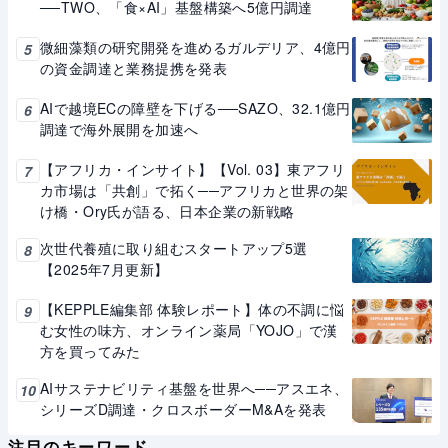
──TWO、「食×AI」基盤構築へ5億円調達
微細藻類の研究開発を進めるガルデリア、4億円
5
の資金調達と業務提携を発表
AIで越境ECの障壁を下げる──SAZO、32.1億円
6
調達で海外展開を加速へ
【アフリカ・インサイト】【Vol. 03】東アフリ
7
カ市場は「共創」で拓く──アフリカと世界の架
け橋・Ory氏が語る、日本企業の新戦略
次世代養殖に取り組むスタートアップ5選
8
【2025年7月更新】
【KEPPLE編集部 体験レポート】体の不調に悩
9
む女性の味方、オンライン薬局「YOJO」で漢
方を買ってみた
AIサステナビリティ基盤を世界へ──アスエネ、
10
シリーズD調達・クロスボーダーM&Aを発表
注目のキーワード