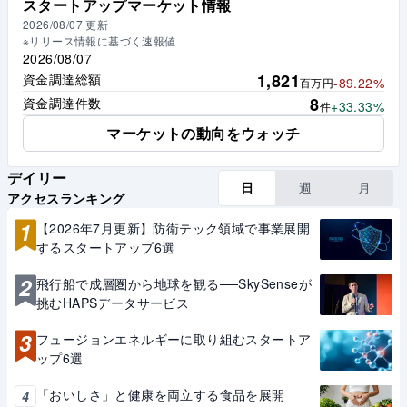
スタートアップマーケット情報
2026/08/07
更新
※リリース情報に基づく速報値
2026/08/07
1,821
資金調達総額
-89.22%
百万円
8
資金調達件数
+33.33%
件
マーケットの動向をウォッチ
デイリー
日
週
月
アクセスランキング
1
【2026年7月更新】防衛テック領域で事業展開
するスタートアップ6選
2
飛行船で成層圏から地球を観る──SkySenseが
挑むHAPSデータサービス
3
フュージョンエネルギーに取り組むスタートア
ップ6選
「おいしさ」と健康を両立する食品を展開
4