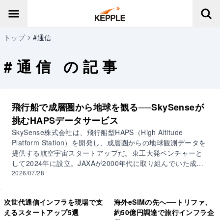
トップ
#通信
#
通信
の記事
飛行船で成層圏から地球を観る──SkySenseが
挑むHAPSデータサービス
SkySense株式会社は、飛行船型HAPS（High Altitude
Platform Station）を開発し、成層圏からの地球観測データを
提供する航空宇宙スタートアップだ。東工大発ベンチャーと
して2024年に設立。JAXAが2000年代に取り組んでいた成層
圏プラットフォームプロジェクトの技術移転を受け、現在は
2026/07/28
実証機1号の開発を進めている。 衛星データは広域撮影に優
れる一方で、解像度と撮影頻度に限界がある。航空撮影は高
次世代通信インフラを現場で支
海外eSIMの先へ──トリファ、
解像度だが、撮影範囲とコストに課題がある。HAPSは高度約
えるスタートアップ5選
約50億円調達で旅行インフラ企
20キロの成層圏に長期滞空し、両者の弱点を補うデータを低