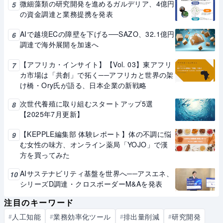
微細藻類の研究開発を進めるガルデリア、4億円
5
の資金調達と業務提携を発表
AIで越境ECの障壁を下げる──SAZO、32.1億円
6
調達で海外展開を加速へ
【アフリカ・インサイト】【Vol. 03】東アフリ
7
カ市場は「共創」で拓く──アフリカと世界の架
け橋・Ory氏が語る、日本企業の新戦略
次世代養殖に取り組むスタートアップ5選
8
【2025年7月更新】
【KEPPLE編集部 体験レポート】体の不調に悩
9
む女性の味方、オンライン薬局「YOJO」で漢
方を買ってみた
AIサステナビリティ基盤を世界へ──アスエネ、
10
シリーズD調達・クロスボーダーM&Aを発表
注目のキーワード
人工知能
業務効率化ツール
排出量削減
研究開発
#
#
#
#