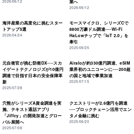
2026/06/12
業へ
コストで提供できる可能性があるとして注目されている。 Sk
2026/06/12
海洋産業の高度化に挑むスター
モースマイクロ、シリーズCで
トアップ5選
8800万豪ドル調達──Wi-Fi
2026/04/24
HaLowチップで「IoT 2.0」を
牽引
2025/09/25
元自衛官が挑む防衛DX──スカ
Airaloが約330億円調達、eSIM
イゲートテクノロジズが10億円
業界初のユニコーンに──200超
調達で目指す日本の安全保障革
の国と地域で事業加速
新
2025/07/15
2025/07/28
穴熊がシリーズA資金調達を実
クエストリーが2.6億円を調達
施、テキスト通話アプリ
──ブロックチェーン活用でエン
「Jiffcy」の開発加速とグロー
タメ金融に挑む
バル展開へ
2025/06/20
2025/07/08