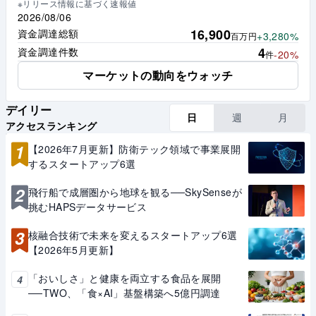
※リリース情報に基づく速報値
2026/08/06
16,900
資金調達総額
+3,280%
百万円
4
資金調達件数
-20%
件
マーケットの動向をウォッチ
デイリー
日
週
月
アクセスランキング
1
【2026年7月更新】防衛テック領域で事業展開
するスタートアップ6選
2
飛行船で成層圏から地球を観る──SkySenseが
挑むHAPSデータサービス
3
核融合技術で未来を変えるスタートアップ6選
【2026年5月更新】
「おいしさ」と健康を両立する食品を展開
4
──TWO、「食×AI」基盤構築へ5億円調達