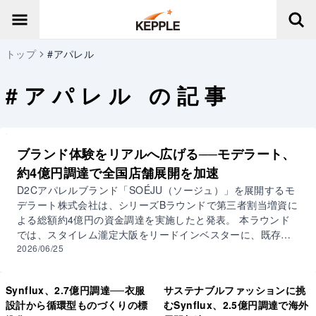
トップ
#アパレル
#
アパレル
の記事
ブランド体験をリアルへ広げる──モデラート、
約4億円調達で全国店舗展開を加速
D2Cアパレルブランド「SOÉJU（ソージュ）」を展開するモ
デラート株式会社は、シリーズBラウンドで第三者割当増資に
よる総額約4億円の資金調達を実施したと発表。 本ラウンド
では、スタイレム瀧定大阪をリードインベスターに、既存株
主の鈴与、ポーラ・オルビスホールディングスに加え、新規
2026/06/25
株主としてWPower Fund I投資事業有限責任組合、
Yokohama Growth1号投資事業有限責任組合、七十七キャピ
Synflux、2.7億円調達──衣服
サステナブルファッションに挑
タル第3号投資事業有限責任組合が引受先として参加した。
設計から循環型ものづくりの標
むSynflux、2.5億円調達で海外
モデラートは2014年設立。大人向けアパレルブランド