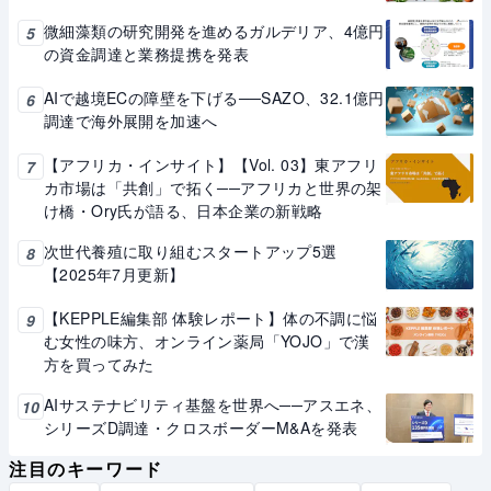
微細藻類の研究開発を進めるガルデリア、4億円
5
の資金調達と業務提携を発表
AIで越境ECの障壁を下げる──SAZO、32.1億円
6
調達で海外展開を加速へ
【アフリカ・インサイト】【Vol. 03】東アフリ
7
カ市場は「共創」で拓く──アフリカと世界の架
け橋・Ory氏が語る、日本企業の新戦略
次世代養殖に取り組むスタートアップ5選
8
【2025年7月更新】
【KEPPLE編集部 体験レポート】体の不調に悩
9
む女性の味方、オンライン薬局「YOJO」で漢
方を買ってみた
AIサステナビリティ基盤を世界へ──アスエネ、
10
シリーズD調達・クロスボーダーM&Aを発表
注目のキーワード