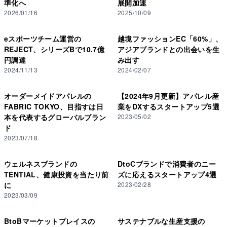
準化へ
展開加速
「SOÉJU」を中心に、オールジェンダーブランド「SOÉJU
2026/01/16
2025/10/09
k」、ビューティブランド
eスポーツチーム運営の
越境ファッションEC「60%」、
REJECT、シリーズBで10.7億
アジアブランドとの出会いを生
円調達
み出す
2024/11/13
2024/02/07
オーダーメイドアパレルの
【2024年9月更新】アパレル産
FABRIC TOKYO、目指すは日
業をDXするスタートアップ5選
本を代表するグローバルブラン
2023/05/02
ド
2023/07/18
ウェルネスブランドの
DtoCブランドで消費者のニー
TENTIAL、健康投資を当たり前
ズに応えるスタートアップ4選
に
2023/02/28
2023/03/09
BtoBマーケットプレイスの
サステナブルな生産支援の