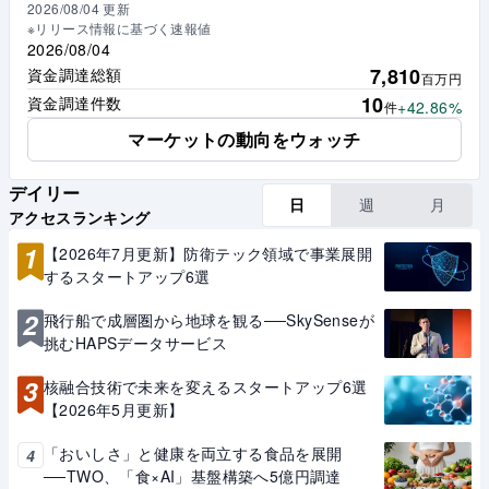
2026/08/04
更新
※リリース情報に基づく速報値
2026/08/04
7,810
資金調達総額
百万円
10
資金調達件数
+42.86%
件
マーケットの動向をウォッチ
デイリー
日
週
月
アクセスランキング
1
【2026年7月更新】防衛テック領域で事業展開
するスタートアップ6選
2
飛行船で成層圏から地球を観る──SkySenseが
挑むHAPSデータサービス
3
核融合技術で未来を変えるスタートアップ6選
【2026年5月更新】
「おいしさ」と健康を両立する食品を展開
4
──TWO、「食×AI」基盤構築へ5億円調達