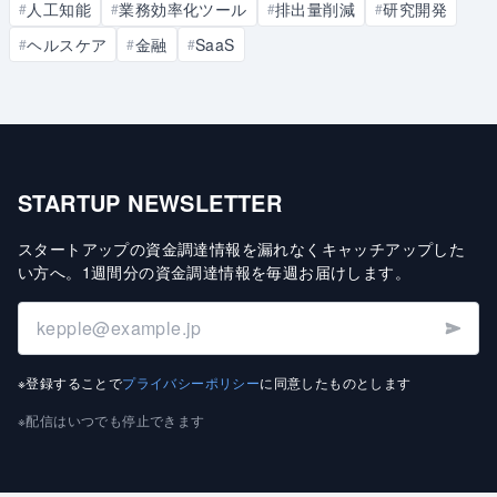
人工知能
業務効率化ツール
排出量削減
研究開発
#
#
#
#
ヘルスケア
金融
SaaS
#
#
#
STARTUP NEWSLETTER
スタートアップの資金調達情報を漏れなくキャッチアップした
い方へ
。
1週間分の資金調達情報を毎週お届けします
。
※登録することで
プライバシーポリシー
に同意したものとします
※配信はいつでも停止できます