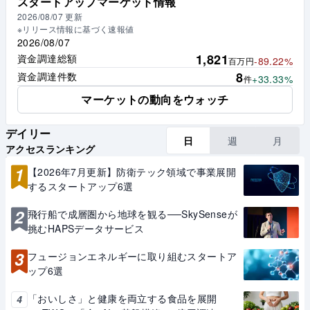
スタートアップマーケット情報
2026/08/07
更新
※リリース情報に基づく速報値
2026/08/07
1,821
資金調達総額
-89.22%
百万円
8
資金調達件数
+33.33%
件
マーケットの動向をウォッチ
デイリー
日
週
月
アクセスランキング
1
【2026年7月更新】防衛テック領域で事業展開
するスタートアップ6選
2
飛行船で成層圏から地球を観る──SkySenseが
挑むHAPSデータサービス
3
フュージョンエネルギーに取り組むスタートア
ップ6選
「おいしさ」と健康を両立する食品を展開
4