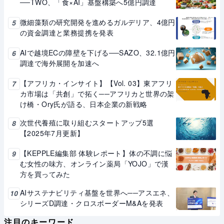
──TWO、「食×AI」基盤構築へ5億円調達
微細藻類の研究開発を進めるガルデリア、4億円
5
の資金調達と業務提携を発表
AIで越境ECの障壁を下げる──SAZO、32.1億円
6
調達で海外展開を加速へ
【アフリカ・インサイト】【Vol. 03】東アフリ
7
カ市場は「共創」で拓く──アフリカと世界の架
け橋・Ory氏が語る、日本企業の新戦略
次世代養殖に取り組むスタートアップ5選
8
【2025年7月更新】
【KEPPLE編集部 体験レポート】体の不調に悩
9
む女性の味方、オンライン薬局「YOJO」で漢
方を買ってみた
AIサステナビリティ基盤を世界へ──アスエネ、
10
シリーズD調達・クロスボーダーM&Aを発表
注目のキーワード