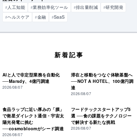
人工知能
業務効率化ツール
排出量削減
研究開発
#
#
#
#
ヘルスケア
金融
SaaS
#
#
#
新着記事
AIと人で非定型業務を自動化
滞在と移動をつなぐ体験基盤へ
──Marsdy、4億円調達
──NOT A HOTEL、100億円調
2026/08/07
達
2026/08/07
食品ラップに近い厚みの「膜」
フードテックスタートアップ5
で衛星ダイレクト通信・宇宙太
選 ──食の課題をテクノロジー
陽光発電に挑む
で解決する新たな挑戦
──cosmobloomがシード調達
2026/08/07
2026/08/07