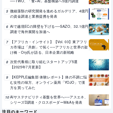
──TWO、「食×AI」基盤構築へ5億円調達
微細藻類の研究開発を進めるガルデリア、4億円
5
の資金調達と業務提携を発表
AIで越境ECの障壁を下げる──SAZO、32.1億円
6
調達で海外展開を加速へ
【アフリカ・インサイト】【Vol. 03】東アフリ
7
カ市場は「共創」で拓く──アフリカと世界の架
け橋・Ory氏が語る、日本企業の新戦略
次世代養殖に取り組むスタートアップ5選
8
【2025年7月更新】
【KEPPLE編集部 体験レポート】体の不調に悩
9
む女性の味方、オンライン薬局「YOJO」で漢
方を買ってみた
AIサステナビリティ基盤を世界へ──アスエネ、
10
シリーズD調達・クロスボーダーM&Aを発表
注目のキーワード