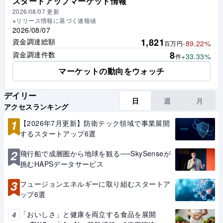
スタートアップマーケット情報
2026/08/07
更新
※リリース情報に基づく速報値
2026/08/07
1,821
資金調達総額
-89.22%
百万円
8
資金調達件数
+33.33%
件
マーケットの動向をウォッチ
デイリー
日
週
月
アクセスランキング
1
【2026年7月更新】防衛テック領域で事業展開
するスタートアップ6選
2
飛行船で成層圏から地球を観る──SkySenseが
挑むHAPSデータサービス
3
フュージョンエネルギーに取り組むスタートア
ップ6選
「おいしさ」と健康を両立する食品を展開
4