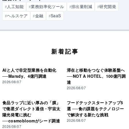
人工知能
業務効率化ツール
排出量削減
研究開発
#
#
#
#
ヘルスケア
金融
SaaS
#
#
#
新着記事
AIと人で非定型業務を自動化
滞在と移動をつなぐ体験基盤へ
──Marsdy、4億円調達
──NOT A HOTEL、100億円調
2026/08/07
達
2026/08/07
食品ラップに近い厚みの「膜」
フードテックスタートアップ5
で衛星ダイレクト通信・宇宙太
選 ──食の課題をテクノロジー
陽光発電に挑む
で解決する新たな挑戦
──cosmobloomがシード調達
2026/08/07
2026/08/07