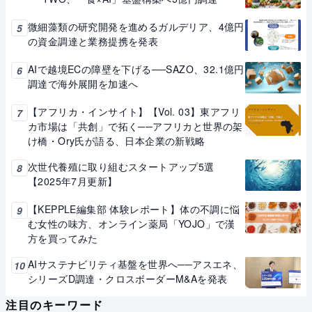
微細藻類の研究開発を進めるガルデリア、4億円
5
の資金調達と業務提携を発表
AIで越境ECの障壁を下げる──SAZO、32.1億円
6
調達で海外展開を加速へ
【アフリカ・インサイト】【Vol. 03】東アフリ
7
カ市場は「共創」で拓く──アフリカと世界の架
け橋・Ory氏が語る、日本企業の新戦略
次世代養殖に取り組むスタートアップ5選
8
【2025年7月更新】
【KEPPLE編集部 体験レポート】体の不調に悩
9
む女性の味方、オンライン薬局「YOJO」で漢
方を買ってみた
AIサステナビリティ基盤を世界へ──アスエネ、
10
シリーズD調達・クロスボーダーM&Aを発表
注目のキーワード