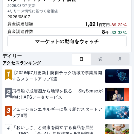
2026/08/07
更新
※リリース情報に基づく速報値
2026/08/07
1,821
資金調達総額
-89.22%
百万円
8
資金調達件数
+33.33%
件
マーケットの動向をウォッチ
デイリー
日
週
月
アクセスランキング
1
【2026年7月更新】防衛テック領域で事業展開
するスタートアップ6選
2
飛行船で成層圏から地球を観る──SkySenseが
挑むHAPSデータサービス
3
フュージョンエネルギーに取り組むスタートア
ップ6選
「おいしさ」と健康を両立する食品を展開
4
──TWO、「食×AI」基盤構築へ5億円調達