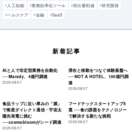
人工知能
業務効率化ツール
排出量削減
研究開発
#
#
#
#
ヘルスケア
金融
SaaS
#
#
#
新着記事
AIと人で非定型業務を自動化
滞在と移動をつなぐ体験基盤へ
──Marsdy、4億円調達
──NOT A HOTEL、100億円調
2026/08/07
達
2026/08/07
食品ラップに近い厚みの「膜」
フードテックスタートアップ5
で衛星ダイレクト通信・宇宙太
選 ──食の課題をテクノロジー
陽光発電に挑む
で解決する新たな挑戦
──cosmobloomがシード調達
2026/08/07
2026/08/07