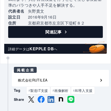
準のバラつきや人手不足を解決する。
代表者名
矢野貴文
設立日
2016年9月16日
住所
京都府京都市左京区下堤町８２
関連記事
KEPPLE DB
詳細データは
へ
掲載企業
株式会社RUTILEA
Tag
製造IT支援
画像解析
AI導入支援
#
#
#
Share