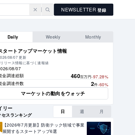
NEWSLETTER
登録
Daily
Weekly
Monthly
スタートアップマーケット情報
026/08/07
更新
※リリース情報に基づく速報値
2026/08/07
460
資金調達総額
-97.28%
百万円
2
資金調達件数
-60%
件
マーケットの動向をウォッチ
イリー
日
週
月
クセスランキング
1
【2026年7月更新】防衛テック領域で事業
展開するスタートアップ6選