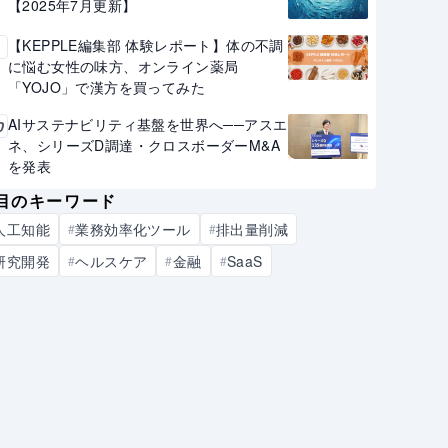
【2025年7月更新】
【KEPPLE編集部 体験レポート】体の不調
9
に悩む女性の味方、オンライン薬局
「YOJO」で漢方を買ってみた
AIサステナビリティ基盤を世界へ──アスエ
0
ネ、シリーズD調達・クロスボーダーM&A
を発表
目のキーワード
人工知能
業務効率化ツール
排出量削減
#
#
研究開発
ヘルスケア
金融
SaaS
#
#
#