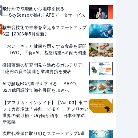
2
飛行船で成層圏から地球を観る
──SkySenseが挑むHAPSデータサービス
3
核融合技術で未来を変えるスタートアップ
6選【2026年5月更新】
「おいしさ」と健康を両立する食品を展開
4
──TWO、「食×AI」基盤構築へ5億円調達
微細藻類の研究開発を進めるガルデリア、
5
4億円の資金調達と業務提携を発表
AIで越境ECの障壁を下げる──SAZO、
6
32.1億円調達で海外展開を加速へ
【アフリカ・インサイト】【Vol. 03】東ア
7
フリカ市場は「共創」で拓く──アフリカと
世界の架け橋・Ory氏が語る、日本企業の
新戦略
次世代養殖に取り組むスタートアップ5選
8