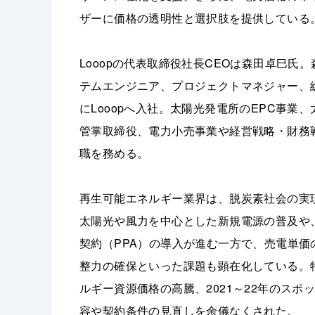
ザーに価格の透明性と選択肢を提供している
Looopの代表取締役社長CEOは森田卓巳
テムエンジニア、プロジェクトマネジャー、総
にLooopへ入社。太陽光発電所のEPC事
管掌取締役、電力小売事業や経営戦略・財務戦
職を務める。
再生可能エネルギー業界は、脱炭素社会の実現
太陽光や風力を中心とした新規電源の普及や
契約（PPA）の導入が進む一方で、売電単
整力の確保といった課題も顕在化している。
ルギー資源価格の高騰、2021～22年のス
容や契約条件の見直しを余儀なくされた。