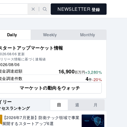
NEWSLETTER
登録
Daily
Weekly
Monthly
スタートアップマーケット情報
026/08/06
更新
※リリース情報に基づく速報値
2026/08/06
16,900
資金調達総額
+3,280%
百万円
4
資金調達件数
-20%
件
マーケットの動向をウォッチ
イリー
日
週
月
クセスランキング
1
【2026年7月更新】防衛テック領域で事業
展開するスタートアップ6選