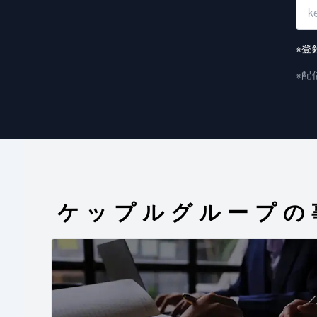
※登
※配
ケップルグループの