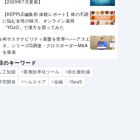
【2025年7月更新】
【KEPPLE編集部 体験レポート】体の不調
9
に悩む女性の味方、オンライン薬局
「YOJO」で漢方を買ってみた
AIサステナビリティ基盤を世界へ──アスエ
0
ネ、シリーズD調達・クロスボーダーM&A
を発表
目のキーワード
人工知能
業務効率化ツール
排出量削減
#
#
研究開発
ヘルスケア
金融
SaaS
#
#
#