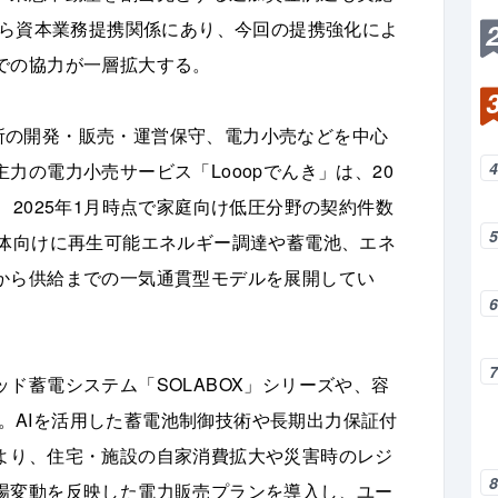
から資本業務提携関係にあり、今回の提携強化によ
での協力が一層拡大する。
発電所の開発・販売・運営保守、電力小売などを中心
力の電力小売サービス「Looopでんき」は、20
、2025年1月時点で家庭向け低圧分野の契約件数
治体向けに再生可能エネルギー調達や蓄電池、エネ
から供給までの一気通貫型モデルを展開してい
ド蓄電システム「SOLABOX」シリーズや、容
展開。AIを活用した蓄電池制御技術や長期出力保証付
より、住宅・施設の自家消費拡大や災害時のレジ
場変動を反映した電力販売プランを導入し、ユー