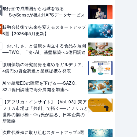
2
飛行船で成層圏から地球を観る
──SkySenseが挑むHAPSデータサービス
3
核融合技術で未来を変えるスタートアップ
6選【2026年5月更新】
「おいしさ」と健康を両立する食品を展開
4
──TWO、「食×AI」基盤構築へ5億円調達
微細藻類の研究開発を進めるガルデリア、
5
4億円の資金調達と業務提携を発表
AIで越境ECの障壁を下げる──SAZO、
6
32.1億円調達で海外展開を加速へ
【アフリカ・インサイト】【Vol. 03】東ア
7
フリカ市場は「共創」で拓く──アフリカと
世界の架け橋・Ory氏が語る、日本企業の
新戦略
次世代養殖に取り組むスタートアップ5選
8