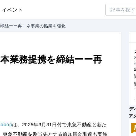
イベント
携を締結ーー再エネ事業の協業を強化
と資本業務提携を締結ーー再
2
デ
ア
ooop
は、2025年3月31日付で東急不動産と新た
、東急不動産を割当先とする追加資金調達も実施