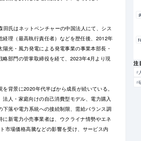
。
氏。森田氏はネットベンチャーの中国法人にて、シス
経理（最高執行責任者）などを歴任後、2012年
1
業、太陽光・風力発電による発電事業の事業本部長・
略部門の管掌取締役を経て、2023年4月より現
注
#
#
を背景に2020年代半ばから成長が続いている。
、法人・家庭向けの自己消費型モデル、電力購入
価の下落や電力系統への接続制限、需給バランス調
特に新電力小売事業者は、ウクライナ情勢やエネ
ポット市場価格高騰などの影響を受け、サービス内