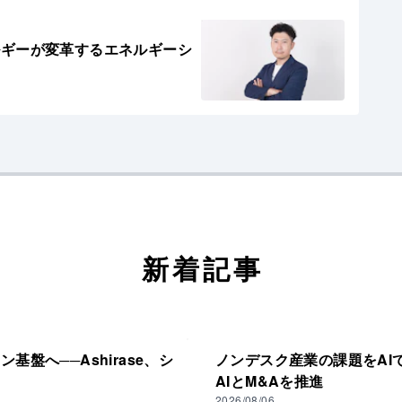
ルギーが変革するエネルギーシ
新着記事
盤へ──Ashirase、シ
ノンデスク産業の課題をAIで支
AIとM&Aを推進
2026/08/06