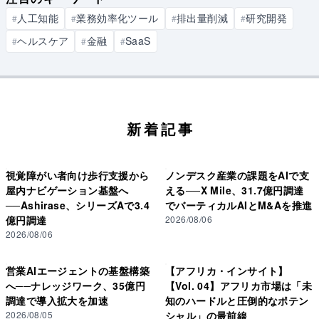
人工知能
業務効率化ツール
排出量削減
研究開発
#
#
#
#
ヘルスケア
金融
SaaS
#
#
#
新着記事
視覚障がい者向け歩行支援から
ノンデスク産業の課題をAIで支
屋内ナビゲーション基盤へ
える──X Mile、31.7億円調達
──Ashirase、シリーズAで3.4
でバーティカルAIとM&Aを推進
億円調達
2026/08/06
2026/08/06
営業AIエージェントの基盤構築
【アフリカ・インサイト】
へ──ナレッジワーク、35億円
【Vol. 04】アフリカ市場は「未
調達で導入拡大を加速
知のハードルと圧倒的なポテン
2026/08/05
シャル」の最前線