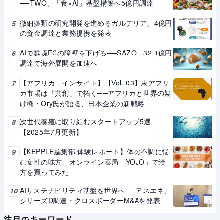
──TWO、「食×AI」基盤構築へ5億円調達
微細藻類の研究開発を進めるガルデリア、4億円
5
の資金調達と業務提携を発表
AIで越境ECの障壁を下げる──SAZO、32.1億円
6
調達で海外展開を加速へ
【アフリカ・インサイト】【Vol. 03】東アフリ
7
カ市場は「共創」で拓く──アフリカと世界の架
け橋・Ory氏が語る、日本企業の新戦略
次世代養殖に取り組むスタートアップ5選
8
【2025年7月更新】
【KEPPLE編集部 体験レポート】体の不調に悩
9
む女性の味方、オンライン薬局「YOJO」で漢
方を買ってみた
AIサステナビリティ基盤を世界へ──アスエネ、
10
シリーズD調達・クロスボーダーM&Aを発表
注目のキーワード