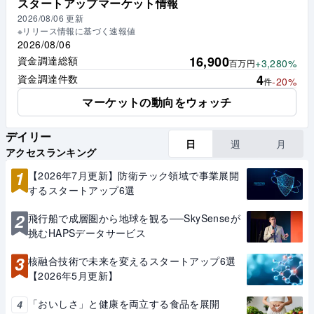
スタートアップマーケット情報
2026/08/06
更新
※リリース情報に基づく速報値
2026/08/06
16,900
資金調達総額
+3,280%
百万円
4
資金調達件数
-20%
件
マーケットの動向をウォッチ
デイリー
日
週
月
アクセスランキング
1
【2026年7月更新】防衛テック領域で事業展開
するスタートアップ6選
2
飛行船で成層圏から地球を観る──SkySenseが
挑むHAPSデータサービス
3
核融合技術で未来を変えるスタートアップ6選
【2026年5月更新】
「おいしさ」と健康を両立する食品を展開
4