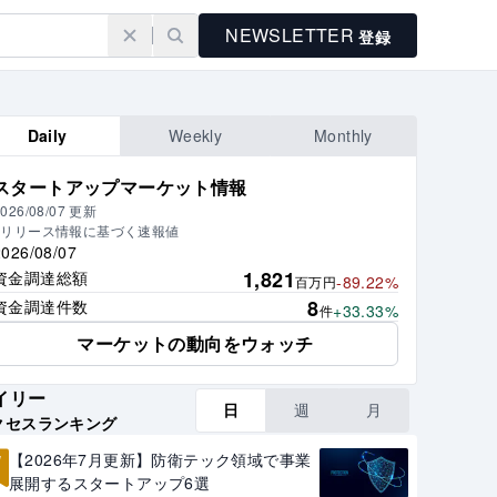
NEWSLETTER
登録
Daily
Weekly
Monthly
スタートアップマーケット情報
026/08/07
更新
※リリース情報に基づく速報値
2026/08/07
1,821
資金調達総額
-89.22%
百万円
8
資金調達件数
+33.33%
件
マーケットの動向をウォッチ
イリー
日
週
月
クセスランキング
1
【2026年7月更新】防衛テック領域で事業
展開するスタートアップ6選