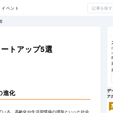
イベント
選
ートアップ5選
2
デ
の進化
ア
ている。高齢化や生活習慣病の増加といった社会