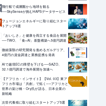
2
飛行船で成層圏から地球を観る
──SkySenseが挑むHAPSデータサービス
3
フュージョンエネルギーに取り組むスター
トアップ6選
「おいしさ」と健康を両立する食品を展開
4
──TWO、「食×AI」基盤構築へ5億円調達
微細藻類の研究開発を進めるガルデリア、
5
4億円の資金調達と業務提携を発表
AIで越境ECの障壁を下げる──SAZO、
6
32.1億円調達で海外展開を加速へ
【アフリカ・インサイト】【Vol. 03】東ア
7
フリカ市場は「共創」で拓く──アフリカと
世界の架け橋・Ory氏が語る、日本企業の
新戦略
次世代養殖に取り組むスタートアップ5選
8