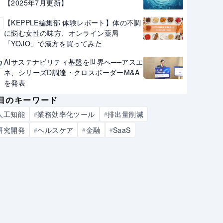
【2025年7月更新】
【KEPPLE編集部 体験レポート】体の不調
9
に悩む女性の味方、オンライン薬局
「YOJO」で漢方を買ってみた
AIサステナビリティ基盤を世界へ──アスエ
0
ネ、シリーズD調達・クロスボーダーM&A
を発表
目のキーワード
人工知能
業務効率化ツール
排出量削減
#
#
研究開発
ヘルスケア
金融
SaaS
#
#
#