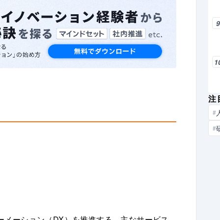
1
注
#
#
ーメーション（DX）を推進する。主なサービス