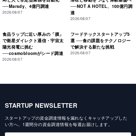
──Marsdy、4億円調達
──NOT A HOTEL、100億円調
2026/08/07
達
2026/08/07
食品ラップに近い厚みの「膜」
フードテックスタートアップ5
で衛星ダイレクト通信・宇宙太
選 ──食の課題をテクノロジー
陽光発電に挑む
で解決する新たな挑戦
──cosmobloomがシード調達
2026/08/07
2026/08/07
STARTUP NEWSLETTER
スタートアップの資金調達情報を漏れなくキャッチアップした
い方へ
。
1週間分の資金調達情報を毎週お届けします
。