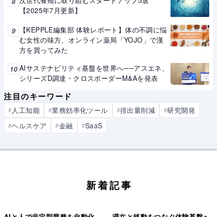
次世代養殖に取り組むスタートアップ5選
8
【2025年7月更新】
【KEPPLE編集部 体験レポート】体の不調に悩
9
む女性の味方、オンライン薬局「YOJO」で漢
方を買ってみた
AIサステナビリティ基盤を世界へ──アスエネ、
10
シリーズD調達・クロスボーダーM&Aを発表
注目のキーワード
人工知能
業務効率化ツール
排出量削減
研究開発
#
#
#
#
ヘルスケア
金融
SaaS
#
#
#
新着記事
AIと人で非定型業務を自動化
滞在と移動をつなぐ体験基盤へ