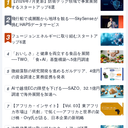
1
【2026年7月更新】防衛テック領域で事業展開
するスタートアップ6選
2
飛行船で成層圏から地球を観る──SkySenseが
挑むHAPSデータサービス
3
フュージョンエネルギーに取り組むスタートア
ップ6選
「おいしさ」と健康を両立する食品を展開
4
──TWO、「食×AI」基盤構築へ5億円調達
微細藻類の研究開発を進めるガルデリア、4億円
5
の資金調達と業務提携を発表
AIで越境ECの障壁を下げる──SAZO、32.1億円
6
調達で海外展開を加速へ
【アフリカ・インサイト】【Vol. 03】東アフリ
7
カ市場は「共創」で拓く──アフリカと世界の架
け橋・Ory氏が語る、日本企業の新戦略