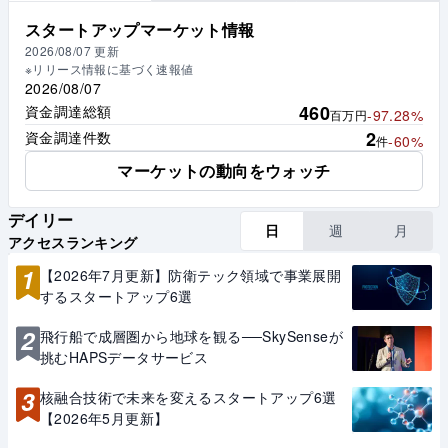
スタートアップマーケット情報
2026/08/07
更新
※リリース情報に基づく速報値
2026/08/07
460
資金調達総額
-97.28%
百万円
2
資金調達件数
-60%
件
マーケットの動向をウォッチ
デイリー
日
週
月
アクセスランキング
1
【2026年7月更新】防衛テック領域で事業展開
するスタートアップ6選
2
飛行船で成層圏から地球を観る──SkySenseが
挑むHAPSデータサービス
3
核融合技術で未来を変えるスタートアップ6選
【2026年5月更新】