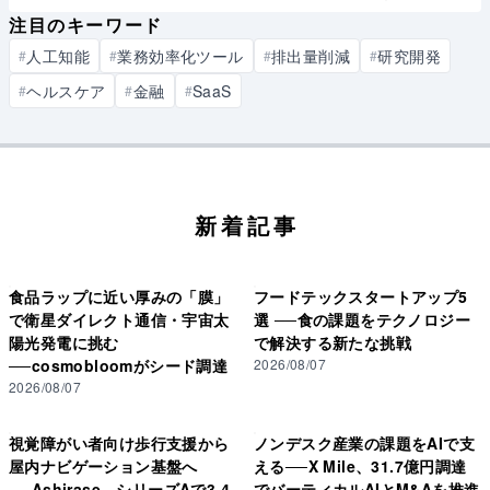
注目のキーワード
人工知能
業務効率化ツール
排出量削減
研究開発
#
#
#
#
ヘルスケア
金融
SaaS
#
#
#
新着記事
食品ラップに近い厚みの「膜」
フードテックスタートアップ5
で衛星ダイレクト通信・宇宙太
選 ──食の課題をテクノロジー
陽光発電に挑む
で解決する新たな挑戦
──cosmobloomがシード調達
2026/08/07
2026/08/07
視覚障がい者向け歩行支援から
ノンデスク産業の課題をAIで支
屋内ナビゲーション基盤へ
える──X Mile、31.7億円調達
──Ashirase、シリーズAで3.4
でバーティカルAIとM&Aを推進