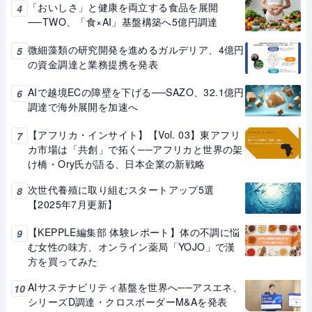
「おいしさ」と健康を両立する食品を展開
4
──TWO、「食×AI」基盤構築へ5億円調達
微細藻類の研究開発を進めるガルデリア、4億円
5
の資金調達と業務提携を発表
AIで越境ECの障壁を下げる──SAZO、32.1億円
6
調達で海外展開を加速へ
【アフリカ・インサイト】【Vol. 03】東アフリ
7
カ市場は「共創」で拓く──アフリカと世界の架
け橋・Ory氏が語る、日本企業の新戦略
次世代養殖に取り組むスタートアップ5選
8
【2025年7月更新】
【KEPPLE編集部 体験レポート】体の不調に悩
9
む女性の味方、オンライン薬局「YOJO」で漢
方を買ってみた
AIサステナビリティ基盤を世界へ──アスエネ、
10
シリーズD調達・クロスボーダーM&Aを発表