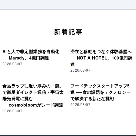
新着記事
AIと人で非定型業務を自動化
滞在と移動をつなぐ体験基盤へ
──Marsdy、4億円調達
──NOT A HOTEL、100億円調
2026/08/07
達
2026/08/07
食品ラップに近い厚みの「膜」
フードテックスタートアップ5
で衛星ダイレクト通信・宇宙太
選 ──食の課題をテクノロジー
陽光発電に挑む
で解決する新たな挑戦
──cosmobloomがシード調達
2026/08/07
2026/08/07