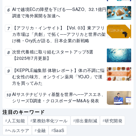
AIで越境ECの障壁を下げる──SAZO、32.1億円
6
調達で海外展開を加速へ
【アフリカ・インサイト】【Vol. 03】東アフリ
7
カ市場は「共創」で拓く──アフリカと世界の架
け橋・Ory氏が語る、日本企業の新戦略
次世代養殖に取り組むスタートアップ5選
8
【2025年7月更新】
【KEPPLE編集部 体験レポート】体の不調に悩
9
む女性の味方、オンライン薬局「YOJO」で漢
方を買ってみた
AIサステナビリティ基盤を世界へ──アスエネ、
10
シリーズD調達・クロスボーダーM&Aを発表
注目のキーワード
人工知能
業務効率化ツール
排出量削減
研究開発
#
#
#
#
ヘルスケア
金融
SaaS
#
#
#