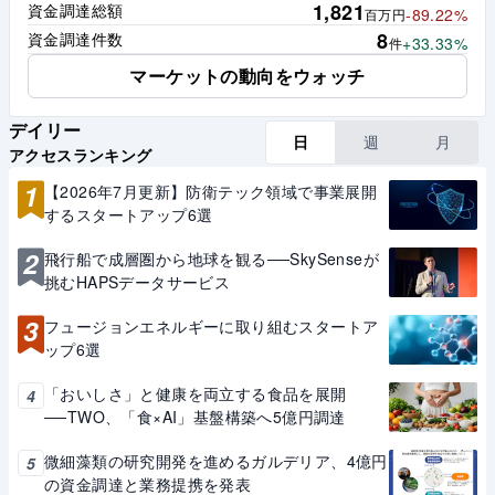
1,821
資金調達総額
-89.22%
百万円
8
資金調達件数
+33.33%
件
マーケットの動向をウォッチ
デイリー
日
週
月
アクセスランキング
1
【2026年7月更新】防衛テック領域で事業展開
するスタートアップ6選
2
飛行船で成層圏から地球を観る──SkySenseが
挑むHAPSデータサービス
3
フュージョンエネルギーに取り組むスタートア
ップ6選
「おいしさ」と健康を両立する食品を展開
4
──TWO、「食×AI」基盤構築へ5億円調達
微細藻類の研究開発を進めるガルデリア、4億円
5
の資金調達と業務提携を発表