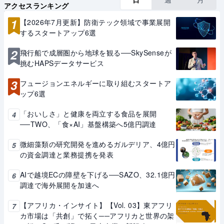
アクセスランキング
1
【2026年7月更新】防衛テック領域で事業展開
するスタートアップ6選
2
飛行船で成層圏から地球を観る──SkySenseが
挑むHAPSデータサービス
3
フュージョンエネルギーに取り組むスタートア
ップ6選
「おいしさ」と健康を両立する食品を展開
4
──TWO、「食×AI」基盤構築へ5億円調達
微細藻類の研究開発を進めるガルデリア、4億円
5
の資金調達と業務提携を発表
AIで越境ECの障壁を下げる──SAZO、32.1億円
6
調達で海外展開を加速へ
【アフリカ・インサイト】【Vol. 03】東アフリ
7
カ市場は「共創」で拓く──アフリカと世界の架