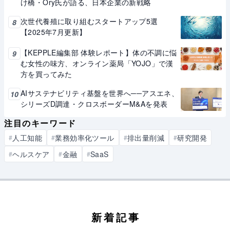
け橋・Ory氏が語る、日本企業の新戦略
次世代養殖に取り組むスタートアップ5選
8
【2025年7月更新】
【KEPPLE編集部 体験レポート】体の不調に悩
9
む女性の味方、オンライン薬局「YOJO」で漢
方を買ってみた
AIサステナビリティ基盤を世界へ──アスエネ、
10
シリーズD調達・クロスボーダーM&Aを発表
注目のキーワード
人工知能
業務効率化ツール
排出量削減
研究開発
#
#
#
#
ヘルスケア
金融
SaaS
#
#
#
新着記事