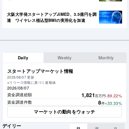
大阪大学発スタートアップJiMED、3.5億円を調
達 ワイヤレス植込型BMIの実用化を加速
Daily
Weekly
Monthly
スタートアップマーケット情報
2026/08/07
更新
※リリース情報に基づく速報値
2026/08/07
1,821
資金調達総額
-89.22%
百万円
8
資金調達件数
+33.33%
件
マーケットの動向をウォッチ
デイリー
日
週
月