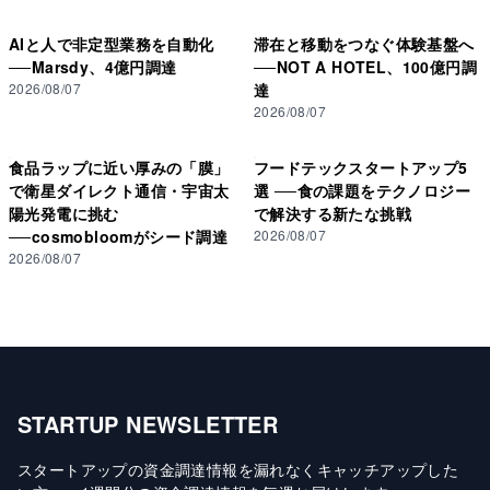
AIと人で非定型業務を自動化
滞在と移動をつなぐ体験基盤へ
──Marsdy、4億円調達
──NOT A HOTEL、100億円調
2026/08/07
達
2026/08/07
食品ラップに近い厚みの「膜」
フードテックスタートアップ5
で衛星ダイレクト通信・宇宙太
選 ──食の課題をテクノロジー
陽光発電に挑む
で解決する新たな挑戦
──cosmobloomがシード調達
2026/08/07
2026/08/07
STARTUP NEWSLETTER
スタートアップの資金調達情報を漏れなくキャッチアップした