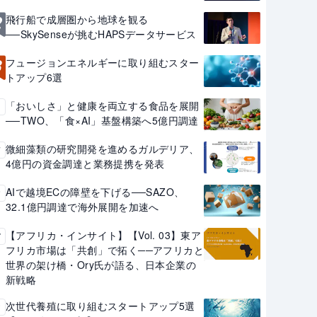
2
飛行船で成層圏から地球を観る
──SkySenseが挑むHAPSデータサービス
3
フュージョンエネルギーに取り組むスター
トアップ6選
「おいしさ」と健康を両立する食品を展開
4
──TWO、「食×AI」基盤構築へ5億円調達
微細藻類の研究開発を進めるガルデリア、
5
4億円の資金調達と業務提携を発表
AIで越境ECの障壁を下げる──SAZO、
6
32.1億円調達で海外展開を加速へ
【アフリカ・インサイト】【Vol. 03】東ア
7
フリカ市場は「共創」で拓く──アフリカと
世界の架け橋・Ory氏が語る、日本企業の
新戦略
次世代養殖に取り組むスタートアップ5選
8