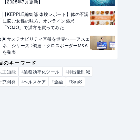
【2025年7月更新】
【KEPPLE編集部 体験レポート】体の不調
9
に悩む女性の味方、オンライン薬局
「YOJO」で漢方を買ってみた
AIサステナビリティ基盤を世界へ──アスエ
0
ネ、シリーズD調達・クロスボーダーM&A
を発表
目のキーワード
人工知能
業務効率化ツール
排出量削減
#
#
研究開発
ヘルスケア
金融
SaaS
#
#
#