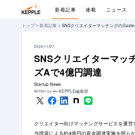
新着記事
連載
ニュース
トップ
新着記事
SNSクリエイターマッチングのCast
2024/11/07
SNSクリエイターマッチ
ズAで4億円調達
Startup News
KEPPLE編集部
Written by
クリエイター向けマッチングサービスを運営
当増資による約4億円の資金調達実施を明ら