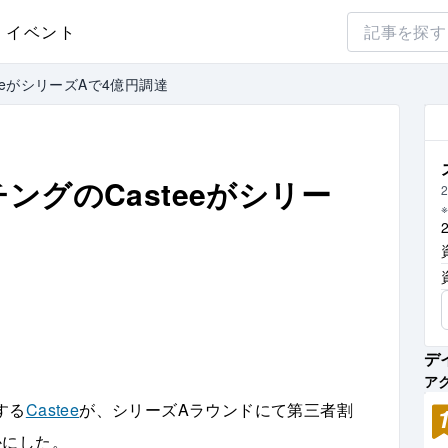
イベント
eeがシリーズAで4億円調達
ングのCasteeがシリー
2
デ
ア
する
Castee
が、シリーズAラウンドにて第三者割
かにした。