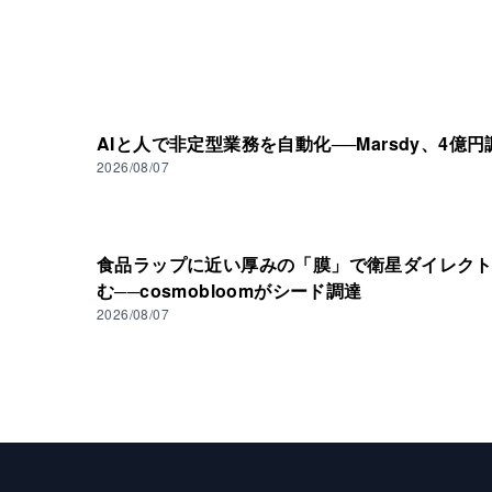
AIと人で非定型業務を自動化──Marsdy、4億円
2026/08/07
食品ラップに近い厚みの「膜」で衛星ダイレク
む──cosmobloomがシード調達
2026/08/07