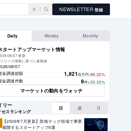
NEWSLETTER
登録
Daily
Weekly
Monthly
スタートアップマーケット情報
026/08/07
更新
※リリース情報に基づく速報値
2026/08/07
1,821
資金調達総額
-89.22%
百万円
8
資金調達件数
+33.33%
件
マーケットの動向をウォッチ
イリー
日
週
月
クセスランキング
1
【2026年7月更新】防衛テック領域で事業
展開するスタートアップ6選