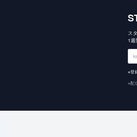
S
ス
1
※登
※配