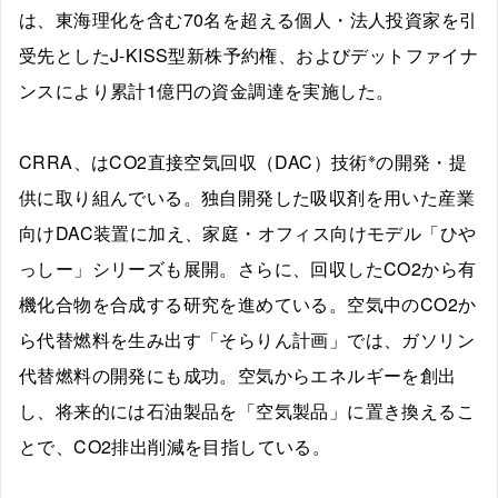
は、東海理化を含む70名を超える個人・法人投資家を引
受先としたJ-KISS型新株予約権、およびデットファイナ
ンスにより累計1億円の資金調達を実施した。
※
CRRA、はCO2直接空気回収（DAC）技術
の開発・提
供に取り組んでいる。独自開発した吸収剤を用いた産業
向けDAC装置に加え、家庭・オフィス向けモデル「ひや
っしー」シリーズも展開。さらに、回収したCO2から有
機化合物を合成する研究を進めている。空気中のCO2か
ら代替燃料を生み出す「そらりん計画」では、ガソリン
代替燃料の開発にも成功。空気からエネルギーを創出
し、将来的には石油製品を「空気製品」に置き換えるこ
とで、CO2排出削減を目指している。