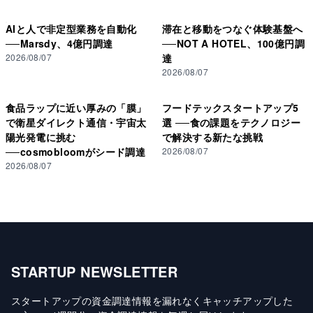
AIと人で非定型業務を自動化
滞在と移動をつなぐ体験基盤へ
──Marsdy、4億円調達
──NOT A HOTEL、100億円調
2026/08/07
達
2026/08/07
食品ラップに近い厚みの「膜」
フードテックスタートアップ5
で衛星ダイレクト通信・宇宙太
選 ──食の課題をテクノロジー
陽光発電に挑む
で解決する新たな挑戦
──cosmobloomがシード調達
2026/08/07
2026/08/07
STARTUP NEWSLETTER
スタートアップの資金調達情報を漏れなくキャッチアップした