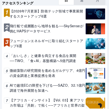
日
週
月
アクセスランキング
1
【2026年7月更新】防衛テック領域で事業展開
するスタートアップ6選
2
飛行船で成層圏から地球を観る──SkySenseが
挑むHAPSデータサービス
3
フュージョンエネルギーに取り組むスタートア
ップ6選
「おいしさ」と健康を両立する食品を展開
4
──TWO、「食×AI」基盤構築へ5億円調達
微細藻類の研究開発を進めるガルデリア、4億円
5
の資金調達と業務提携を発表
AIで越境ECの障壁を下げる──SAZO、32.1億円
6
調達で海外展開を加速へ
【アフリカ・インサイト】【Vol. 03】東アフリ
7
カ市場は「共創」で拓く──アフリカと世界の架