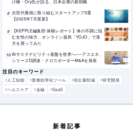
け橋・Ory氏が語る、日本企業の新戦略
次世代養殖に取り組むスタートアップ5選
8
【2025年7月更新】
【KEPPLE編集部 体験レポート】体の不調に悩
9
む女性の味方、オンライン薬局「YOJO」で漢
方を買ってみた
AIサステナビリティ基盤を世界へ──アスエネ、
10
シリーズD調達・クロスボーダーM&Aを発表
注目のキーワード
人工知能
業務効率化ツール
排出量削減
研究開発
#
#
#
#
ヘルスケア
金融
SaaS
#
#
#
新着記事