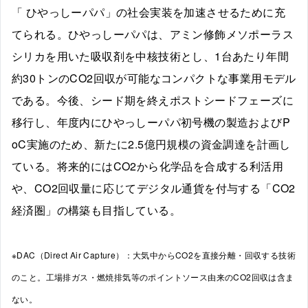
「 ひやっしーパパ」の社会実装を加速させるために充
てられる。ひやっしーパパは、アミン修飾メソポーラス
シリカを用いた吸収剤を中核技術とし、1台あたり年間
約30トンのCO2回収が可能なコンパクトな事業用モデル
である。今後、シード期を終えポストシードフェーズに
移行し、年度内にひやっしーパパ初号機の製造およびP
oC実施のため、新たに2.5億円規模の資金調達を計画し
ている。将来的にはCO2から化学品を合成する利活用
や、CO2回収量に応じてデジタル通貨を付与する「CO2
経済圏」の構築も目指している。
※DAC（Direct Air Capture）：大気中からCO2を直接分離・回収する技術
のこと。工場排ガス・燃焼排気等のポイントソース由来のCO2回収は含ま
ない。