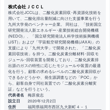
株式会社ＪＣＣＬ
株式会社JCCLは、二酸化炭素回収･再資源化技術を
用いて、二酸化排出量削減に向けた支援事業を行う
九州大学発のベンチャー企業。 同社は、「技術国立
研究開発法人新エネルギー･産業技術総合開発機構
(NEDO)」、「国立研究開発法人科学技術振興機構
(JST)」および「宇宙航空研究開発機構(JAXA)」の
支援により「九州大学」で開発された、「二酸化炭
素回収技術」を持つ。二酸化炭素分離材料･回収モ
ジュール･回収装置を開発しており、二酸化炭素排
出源のガスの特性に応じたモジュールや装置の最適
化を行う。顧客の求めるレベルの二酸化炭素回収が
できるかどうかや、発生源調査などの「POC」か
ら、顧客自身で同社装置での「二酸化炭素分離実
証」などを行うという。
代表者名
梅原俊志
設立日
2020年12月2日
住所
福岡県福岡市西区九大新町４－１