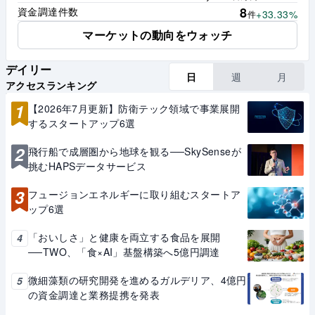
8
資金調達件数
+33.33%
件
マーケットの動向をウォッチ
デイリー
日
週
月
アクセスランキング
1
【2026年7月更新】防衛テック領域で事業展開
するスタートアップ6選
2
飛行船で成層圏から地球を観る──SkySenseが
挑むHAPSデータサービス
3
フュージョンエネルギーに取り組むスタートア
ップ6選
「おいしさ」と健康を両立する食品を展開
4
──TWO、「食×AI」基盤構築へ5億円調達
微細藻類の研究開発を進めるガルデリア、4億円
5
の資金調達と業務提携を発表