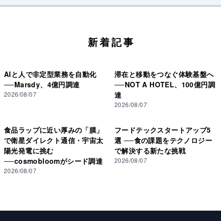
新着記事
AIと人で非定型業務を自動化
滞在と移動をつなぐ体験基盤へ
──Marsdy、4億円調達
──NOT A HOTEL、100億円調
2026/08/07
達
2026/08/07
食品ラップに近い厚みの「膜」
フードテックスタートアップ5
で衛星ダイレクト通信・宇宙太
選 ──食の課題をテクノロジー
陽光発電に挑む
で解決する新たな挑戦
──cosmobloomがシード調達
2026/08/07
2026/08/07