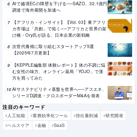
AIで越境ECの障壁を下げる──SAZO、32.1億円
6
調達で海外展開を加速へ
【アフリカ・インサイト】【Vol. 03】東アフリ
7
カ市場は「共創」で拓く──アフリカと世界の架
け橋・Ory氏が語る、日本企業の新戦略
次世代養殖に取り組むスタートアップ5選
8
【2025年7月更新】
【KEPPLE編集部 体験レポート】体の不調に悩
9
む女性の味方、オンライン薬局「YOJO」で漢
方を買ってみた
AIサステナビリティ基盤を世界へ──アスエネ、
10
シリーズD調達・クロスボーダーM&Aを発表
注目のキーワード
人工知能
業務効率化ツール
排出量削減
研究開発
#
#
#
#
ヘルスケア
金融
SaaS
#
#
#