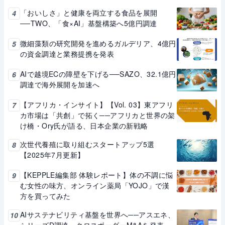
「おいしさ」と健康を両立する食品を展開
4
──TWO、「食×AI」基盤構築へ5億円調達
微細藻類の研究開発を進めるガルデリア、4億円
5
の資金調達と業務提携を発表
AIで越境ECの障壁を下げる──SAZO、32.1億円
6
調達で海外展開を加速へ
【アフリカ・インサイト】【Vol. 03】東アフリ
7
カ市場は「共創」で拓く──アフリカと世界の架
け橋・Ory氏が語る、日本企業の新戦略
次世代養殖に取り組むスタートアップ5選
8
【2025年7月更新】
【KEPPLE編集部 体験レポート】体の不調に悩
9
む女性の味方、オンライン薬局「YOJO」で漢
方を買ってみた
AIサステナビリティ基盤を世界へ──アスエネ、
10
シリーズD調達・クロスボーダーM&Aを発表