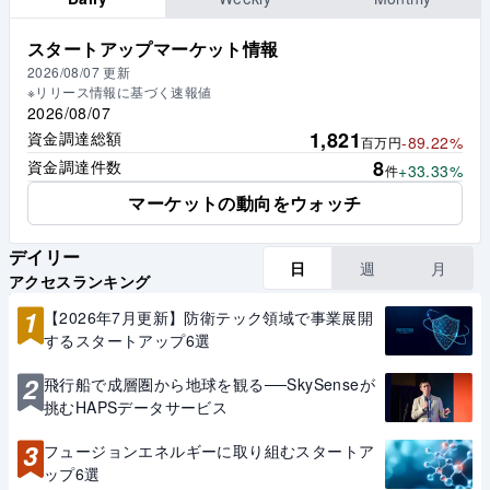
スタートアップマーケット情報
2026/08/07
更新
※リリース情報に基づく速報値
2026/08/07
1,821
資金調達総額
-89.22%
百万円
8
資金調達件数
+33.33%
件
マーケットの動向をウォッチ
デイリー
日
週
月
アクセスランキング
1
【2026年7月更新】防衛テック領域で事業展開
するスタートアップ6選
2
飛行船で成層圏から地球を観る──SkySenseが
挑むHAPSデータサービス
3
フュージョンエネルギーに取り組むスタートア
ップ6選