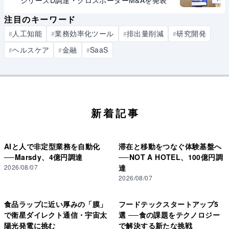
注目のキーワード
人工知能
業務効率化ツール
排出量削減
研究開発
#
#
#
#
ヘルスケア
金融
SaaS
#
#
#
新着記事
AIと人で非定型業務を自動化
滞在と移動をつなぐ体験基盤へ
──Marsdy、4億円調達
──NOT A HOTEL、100億円調
2026/08/07
達
2026/08/07
食品ラップに近い厚みの「膜」
フードテックスタートアップ5
で衛星ダイレクト通信・宇宙太
選 ──食の課題をテクノロジー
陽光発電に挑む
で解決する新たな挑戦