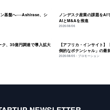
盤へ──Ashirase、シ
ノンデスク産業の課題をAIで支
AIとM&Aを推進
2026/08/06
ーク、35億円調達で導入拡大
【アフリカ・インサイト】【V
倒的なポテンシャル」の最
2026/08/05
・
プロモーション
TARTUP NEWSLETTER