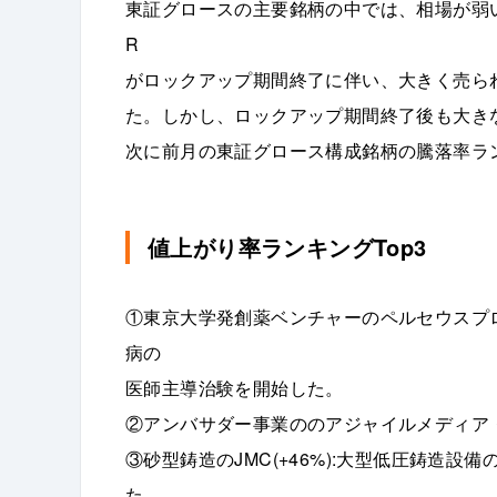
東証グロースの主要銘柄の中では、相場が弱い
R
がロックアップ期間終了に伴い、大きく売ら
た。しかし、ロックアップ期間終了後も大き
次に前月の東証グロース構成銘柄の騰落率ラ
値上がり率ランキングTop3
①東京大学発創薬ベンチャーのペルセウスプロテオ
病の
医師主導治験を開始した。
②アンバサダー事業ののアジャイルメディア・ネ
③砂型鋳造のJMC(+46%):大型低圧鋳造
た。