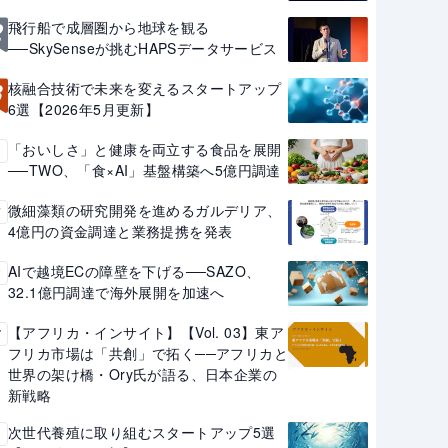
2
飛行船で成層圏から地球を観る
──SkySenseが挑むHAPSデータサービス
3
核融合技術で未来を変えるスタートアップ
6選【2026年5月更新】
「おいしさ」と健康を両立する食品を展開
4
──TWO、「食×AI」基盤構築へ5億円調達
微細藻類の研究開発を進めるガルデリア、
5
4億円の資金調達と業務提携を発表
AIで越境ECの障壁を下げる──SAZO、
6
32.1億円調達で海外展開を加速へ
【アフリカ・インサイト】【Vol. 03】東ア
7
フリカ市場は「共創」で拓く──アフリカと
世界の架け橋・Ory氏が語る、日本企業の
新戦略
次世代養殖に取り組むスタートアップ5選
8