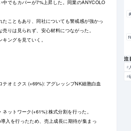
中でもカバーが7%上昇した。同業のANYCOLO
れたこともあり、同社についても警戒感が強かっ
な売りは見られず、安心材料につながった。
1
ンキングを見ていく。
注
#
#
ミクス (+69%): アグレッシブNK細胞白血
ットワーク(+61%):株式分割を行った。
設備の導入を行ったため、売上成長に期待が集まっ