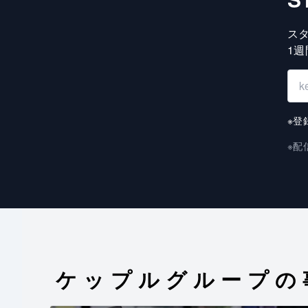
ス
1
※登
※配
ケップルグループの