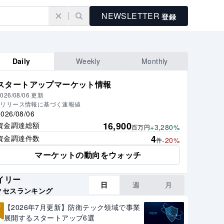
NEWSLETTER
登録
Daily
Weekly
Monthly
スタートアップマーケット情報
026/08/06
更新
※リリース情報に基づく速報値
2026/08/06
16,900
資金調達総額
+3,280%
百万円
4
資金調達件数
-20%
件
マーケットの動向をウォッチ
イリー
日
週
月
クセスランキング
1
【2026年7月更新】防衛テック領域で事業
展開するスタートアップ6選