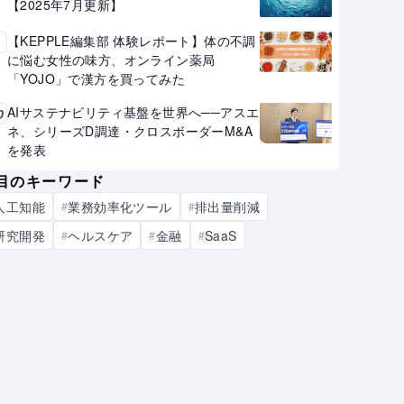
【2025年7月更新】
【KEPPLE編集部 体験レポート】体の不調
9
に悩む女性の味方、オンライン薬局
「YOJO」で漢方を買ってみた
AIサステナビリティ基盤を世界へ──アスエ
0
ネ、シリーズD調達・クロスボーダーM&A
を発表
目のキーワード
人工知能
業務効率化ツール
排出量削減
#
#
研究開発
ヘルスケア
金融
SaaS
#
#
#