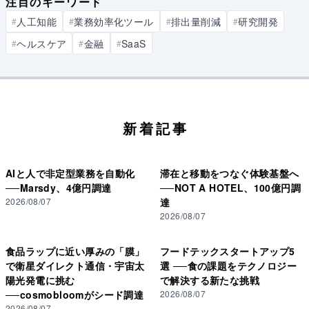
注目のキーワード
人工知能
業務効率化ツール
排出量削減
研究開発
#
#
#
#
ヘルスケア
金融
SaaS
#
#
#
新着記事
AIと人で非定型業務を自動化
滞在と移動をつなぐ体験基盤へ
──Marsdy、4億円調達
──NOT A HOTEL、100億円調
2026/08/07
達
2026/08/07
食品ラップに近い厚みの「膜」
フードテックスタートアップ5
で衛星ダイレクト通信・宇宙太
選 ──食の課題をテクノロジー
陽光発電に挑む
で解決する新たな挑戦
──cosmobloomがシード調達
2026/08/07
2026/08/07