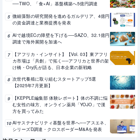
──TWO、「食×AI」基盤構築へ5億円調達
微細藻類の研究開発を進めるガルデリア、4億円
5
の資金調達と業務提携を発表
AIで越境ECの障壁を下げる──SAZO、32.1億円
6
調達で海外展開を加速へ
【アフリカ・インサイト】【Vol. 03】東アフリ
7
カ市場は「共創」で拓く──アフリカと世界の架
け橋・Ory氏が語る、日本企業の新戦略
次世代養殖に取り組むスタートアップ5選
8
【2025年7月更新】
【KEPPLE編集部 体験レポート】体の不調に悩
9
む女性の味方、オンライン薬局「YOJO」で漢
方を買ってみた
AIサステナビリティ基盤を世界へ──アスエネ、
10
シリーズD調達・クロスボーダーM&Aを発表