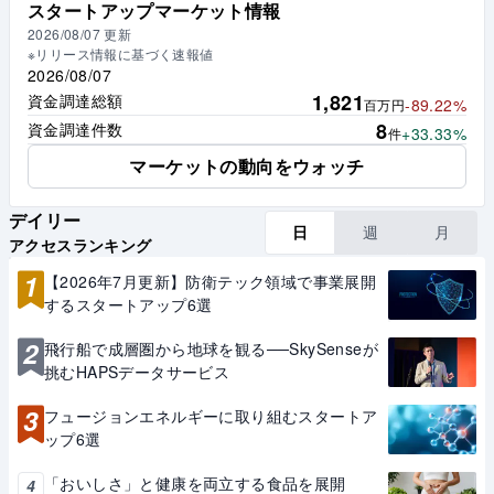
スタートアップマーケット情報
2026/08/07
更新
※リリース情報に基づく速報値
2026/08/07
1,821
資金調達総額
-89.22%
百万円
8
資金調達件数
+33.33%
件
マーケットの動向をウォッチ
デイリー
日
週
月
アクセスランキング
1
【2026年7月更新】防衛テック領域で事業展開
するスタートアップ6選
2
飛行船で成層圏から地球を観る──SkySenseが
挑むHAPSデータサービス
3
フュージョンエネルギーに取り組むスタートア
ップ6選
「おいしさ」と健康を両立する食品を展開
4