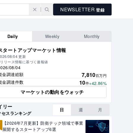
NEWSLETTER
登録
Daily
Weekly
Monthly
スタートアップマーケット情報
026/08/04
更新
※リリース情報に基づく速報値
2026/08/04
7,810
資金調達総額
百万円
10
資金調達件数
+42.86%
件
マーケットの動向をウォッチ
イリー
日
週
月
クセスランキング
1
【2026年7月更新】防衛テック領域で事業
展開するスタートアップ6選