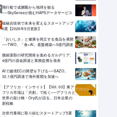
2
飛行船で成層圏から地球を観る
──SkySenseが挑むHAPSデータサービス
3
核融合技術で未来を変えるスタートアップ
6選【2026年5月更新】
「おいしさ」と健康を両立する食品を展開
4
──TWO、「食×AI」基盤構築へ5億円調達
微細藻類の研究開発を進めるガルデリア、
5
4億円の資金調達と業務提携を発表
AIで越境ECの障壁を下げる──SAZO、
6
32.1億円調達で海外展開を加速へ
【アフリカ・インサイト】【Vol. 03】東ア
7
フリカ市場は「共創」で拓く──アフリカと
世界の架け橋・Ory氏が語る、日本企業の
新戦略
次世代養殖に取り組むスタートアップ5選
8