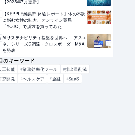
【2025年7月更新】
【KEPPLE編集部 体験レポート】体の不調
9
に悩む女性の味方、オンライン薬局
「YOJO」で漢方を買ってみた
AIサステナビリティ基盤を世界へ──アスエ
0
ネ、シリーズD調達・クロスボーダーM&A
を発表
目のキーワード
人工知能
業務効率化ツール
排出量削減
#
#
研究開発
ヘルスケア
金融
SaaS
#
#
#