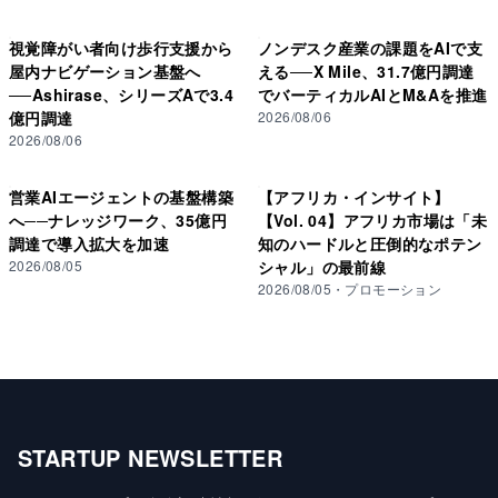
視覚障がい者向け歩行支援から
ノンデスク産業の課題をAIで支
屋内ナビゲーション基盤へ
える──X Mile、31.7億円調達
──Ashirase、シリーズAで3.4
でバーティカルAIとM&Aを推進
億円調達
2026/08/06
2026/08/06
営業AIエージェントの基盤構築
【アフリカ・インサイト】
へ──ナレッジワーク、35億円
【Vol. 04】アフリカ市場は「未
調達で導入拡大を加速
知のハードルと圧倒的なポテン
2026/08/05
シャル」の最前線
2026/08/05
・
プロモーション
STARTUP NEWSLETTER