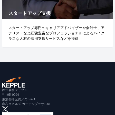
スタートアップ支援
スタートアップ専門のキャリアアドバイザーや会計士、ア
ナリストなど経験豊富なプロフェッショナルによるハイク
ラスな人材の採用支援サービスなどを提供
株式会社ケップル
〒105-0001
東京都港区虎ノ門5-9-1
麻布台ヒルズ ガーデンプラザB 5F