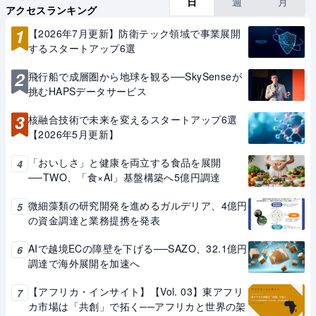
日
週
月
アクセスランキング
1
【2026年7月更新】防衛テック領域で事業展開
するスタートアップ6選
2
飛行船で成層圏から地球を観る──SkySenseが
挑むHAPSデータサービス
3
核融合技術で未来を変えるスタートアップ6選
【2026年5月更新】
「おいしさ」と健康を両立する食品を展開
4
──TWO、「食×AI」基盤構築へ5億円調達
微細藻類の研究開発を進めるガルデリア、4億円
5
の資金調達と業務提携を発表
AIで越境ECの障壁を下げる──SAZO、32.1億円
6
調達で海外展開を加速へ
【アフリカ・インサイト】【Vol. 03】東アフリ
7
カ市場は「共創」で拓く──アフリカと世界の架