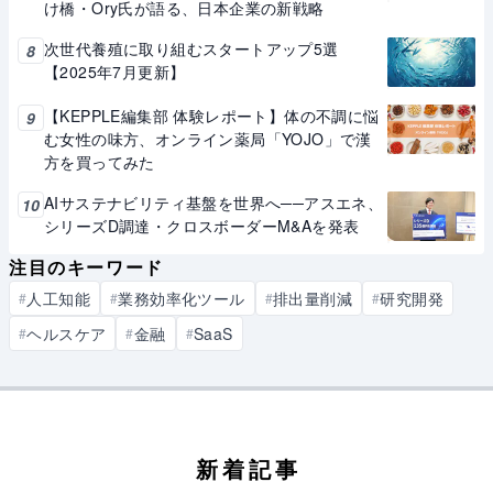
け橋・Ory氏が語る、日本企業の新戦略
次世代養殖に取り組むスタートアップ5選
8
【2025年7月更新】
【KEPPLE編集部 体験レポート】体の不調に悩
9
む女性の味方、オンライン薬局「YOJO」で漢
方を買ってみた
AIサステナビリティ基盤を世界へ──アスエネ、
10
シリーズD調達・クロスボーダーM&Aを発表
注目のキーワード
人工知能
業務効率化ツール
排出量削減
研究開発
#
#
#
#
ヘルスケア
金融
SaaS
#
#
#
新着記事