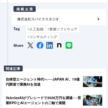
掲載企業
株式会社スパイクスタジオ
Tag
人工知能
業務ソフトウェア
#
#
コンサルティング
#
Share
関連記事
自律型エージェント時代へ──JAPAN AI、19億
円調達で業務AIを加速
ValorizeAIがプレシードで3500万円を調達──営
業BPOとAIエージェントの二軸で展開