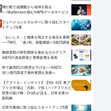
2
飛行船で成層圏から地球を観る
──SkySenseが挑むHAPSデータサービス
3
フュージョンエネルギーに取り組むスター
トアップ6選
「おいしさ」と健康を両立する食品を展開
4
──TWO、「食×AI」基盤構築へ5億円調達
微細藻類の研究開発を進めるガルデリア、
5
4億円の資金調達と業務提携を発表
AIで越境ECの障壁を下げる──SAZO、
6
32.1億円調達で海外展開を加速へ
【アフリカ・インサイト】【Vol. 03】東ア
7
フリカ市場は「共創」で拓く──アフリカと
世界の架け橋・Ory氏が語る、日本企業の
新戦略
次世代養殖に取り組むスタートアップ5選
8