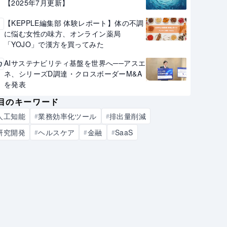
【2025年7月更新】
【KEPPLE編集部 体験レポート】体の不調
9
に悩む女性の味方、オンライン薬局
「YOJO」で漢方を買ってみた
AIサステナビリティ基盤を世界へ──アスエ
0
ネ、シリーズD調達・クロスボーダーM&A
を発表
目のキーワード
人工知能
業務効率化ツール
排出量削減
#
#
研究開発
ヘルスケア
金融
SaaS
#
#
#