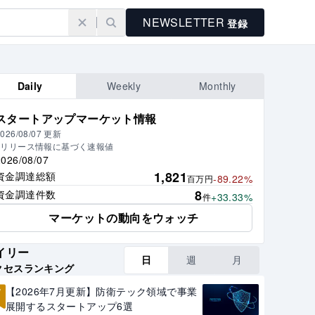
NEWSLETTER
登録
Daily
Weekly
Monthly
スタートアップマーケット情報
026/08/07
更新
※リリース情報に基づく速報値
2026/08/07
1,821
資金調達総額
-89.22%
百万円
8
資金調達件数
+33.33%
件
マーケットの動向をウォッチ
イリー
日
週
月
クセスランキング
1
【2026年7月更新】防衛テック領域で事業
展開するスタートアップ6選