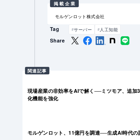
掲載企業
モルゲンロット株式会社
Tag
サーバー
人工知能
#
#
Share
関連記事
現場産業の非効率をAIで解く──ミツモア、追加3
化機能を強化
モルゲンロット、11億円を調達──生成AI時代