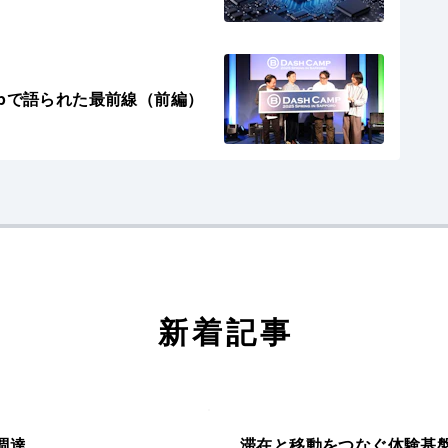
ampで語られた最前線（前編）
新着記事
調達
滞在と移動をつなぐ体験基盤へ─