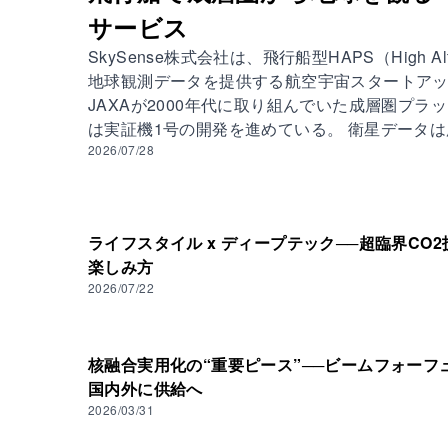
サービス
SkySense株式会社は、飛行船型HAPS（High Alti
地球観測データを提供する航空宇宙スタートアッ
JAXAが2000年代に取り組んでいた成層圏プ
は実証機1号の開発を進めている。 衛星データ
がある。航空撮影は高解像度だが、撮影範囲とコ
2026/07/28
圏に長期滞空し、両者の弱点を補うデータを低
いる。 Sk
ライフスタイル x ディープテック──超臨界CO
楽しみ方
2026/07/22
核融合実用化の“重要ピース”──ビームフォーフ
国内外に供給へ
2026/03/31