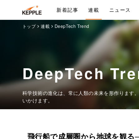
新着記事
連載
ニュース
トップ
連載
DeepTech Trend
DeepTech Tre
科学技術の進化は、常に人類の未来を形作ります
いかけます。
飛行船で成層圏から地球を観る──S