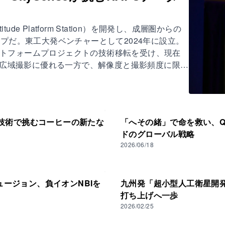
tude Platform Station）を開発し、成層圏からの
プだ。東工大発ベンチャーとして2024年に設立。
ラットフォームプロジェクトの技術移転を受け、現在
は広域撮影に優れる一方で、解像度と撮影頻度に限界
ストに課題がある。HAPSは高度約20キロの成層
コストで提供できる可能性があるとして注目されて
2技術で挑むコーヒーの新たな
「へその緒」で命を救い、Q
ドのグローバル戦略
2026/06/18
ュージョン、負イオンNBIを
九州発「超小型人工衛星開発のハブ
打ち上げへ一歩
2026/02/25