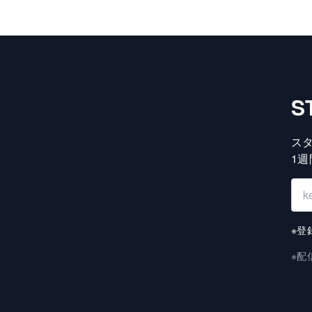
S
ス
1
※登
※配