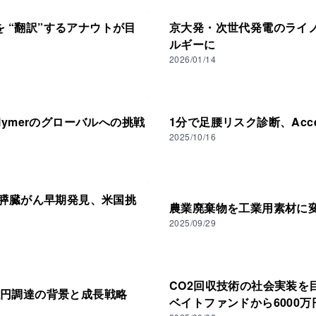
 “翻訳”するアナウトが目
京大発・次世代発電のライ
ルギーに
2026/01/14
lymerのグローバルへの挑戦
1分で足腰リスク診断、Acc
2025/10/16
査で膵臓がん早期発見、米国挑
農業廃棄物を工業用素材に
2025/09/29
CO2回収技術の社会実装を
8億円調達の背景と成長戦略
ベイトファンドから6000万