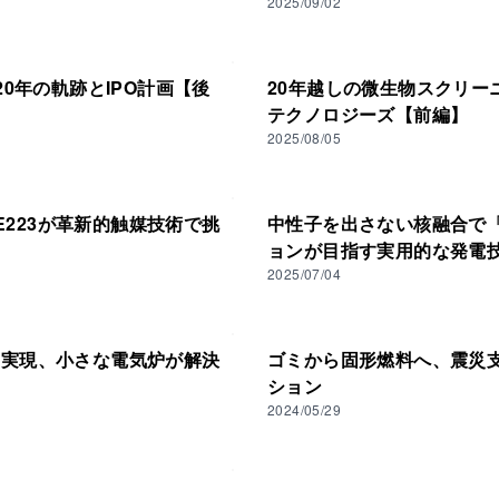
2025/09/02
0年の軌跡とIPO計画【後
20年越しの微生物スクリー
テクノロジーズ【前編】
2025/08/05
E223が革新的触媒技術で挑
中性子を出さない核融合で「
ョンが目指す実用的な発電
2025/07/04
に実現、小さな電気炉が解決
ゴミから固形燃料へ、震災
ション
2024/05/29