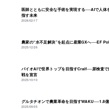
医師とともに安全な手術を実現する──AIで人体を
指す未来
2026/02/17
農家の“水不足解決”を起点に産業GXへ──EF Po
2025/12/26
バイオAIで世界トップを目指すCraif──尿検
戦を宣言
2025/10/10
グルタチオンで農業革命を目指すWAKU──1.
2025/09/05