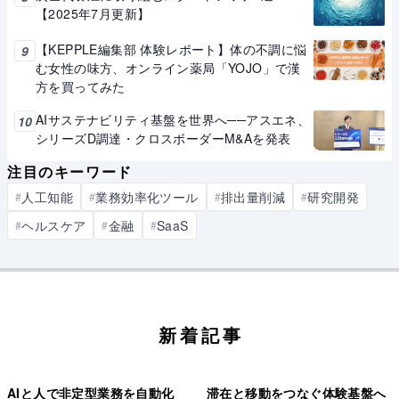
【2025年7月更新】
【KEPPLE編集部 体験レポート】体の不調に悩
9
む女性の味方、オンライン薬局「YOJO」で漢
方を買ってみた
AIサステナビリティ基盤を世界へ──アスエネ、
10
シリーズD調達・クロスボーダーM&Aを発表
注目のキーワード
人工知能
業務効率化ツール
排出量削減
研究開発
#
#
#
#
ヘルスケア
金融
SaaS
#
#
#
新着記事
AIと人で非定型業務を自動化
滞在と移動をつなぐ体験基盤へ