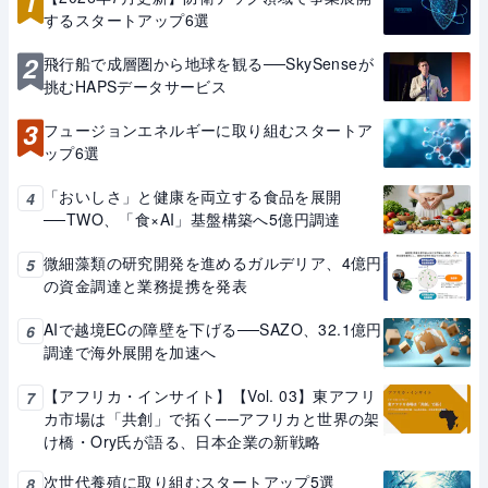
1
するスタートアップ6選
2
飛行船で成層圏から地球を観る──SkySenseが
挑むHAPSデータサービス
3
フュージョンエネルギーに取り組むスタートア
ップ6選
「おいしさ」と健康を両立する食品を展開
4
──TWO、「食×AI」基盤構築へ5億円調達
微細藻類の研究開発を進めるガルデリア、4億円
5
の資金調達と業務提携を発表
AIで越境ECの障壁を下げる──SAZO、32.1億円
6
調達で海外展開を加速へ
【アフリカ・インサイト】【Vol. 03】東アフリ
7
カ市場は「共創」で拓く──アフリカと世界の架
け橋・Ory氏が語る、日本企業の新戦略
次世代養殖に取り組むスタートアップ5選
8