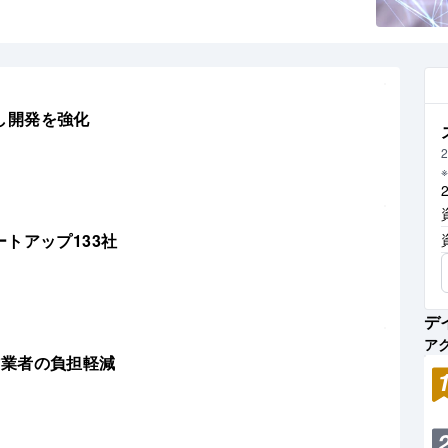
光学シミュレーションと生産技術により製品化。ま
達し開発を強化
2
トアップ133社
デ
ア
作業者の負担軽減