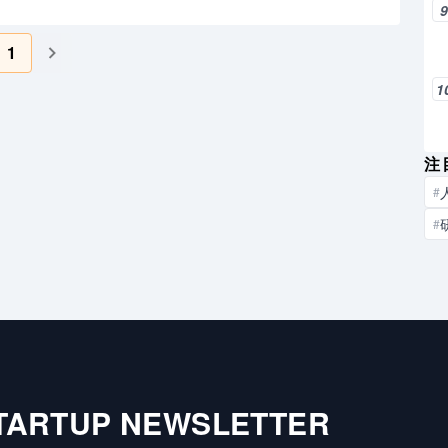
1
1
注
#
#
TARTUP NEWSLETTER