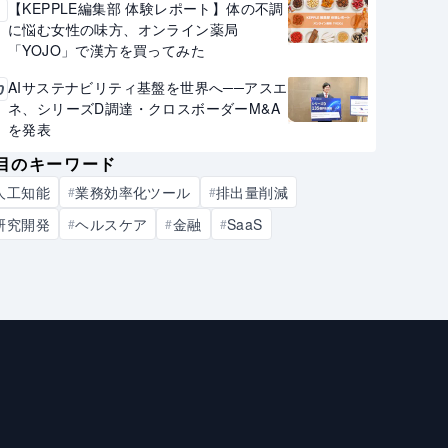
【KEPPLE編集部 体験レポート】体の不調
9
に悩む女性の味方、オンライン薬局
「YOJO」で漢方を買ってみた
AIサステナビリティ基盤を世界へ──アスエ
0
ネ、シリーズD調達・クロスボーダーM&A
を発表
目のキーワード
人工知能
業務効率化ツール
排出量削減
#
#
研究開発
ヘルスケア
金融
SaaS
#
#
#