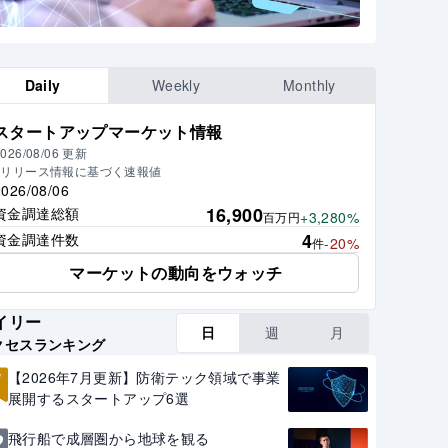
Daily
Weekly
Monthly
スタートアップマーケット情報
026/08/06
更新
※リリース情報に基づく速報値
2026/08/06
16,900
資金調達総額
+3,280%
百万円
4
資金調達件数
-20%
件
マーケットの動向をウォッチ
イリー
日
週
月
クセスランキング
1
【2026年7月更新】防衛テック領域で事業
展開するスタートアップ6選
2
飛行船で成層圏から地球を観る