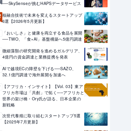
──SkySenseが挑むHAPSデータサービス
3
核融合技術で未来を変えるスタートアップ
6選【2026年5月更新】
「おいしさ」と健康を両立する食品を展開
4
──TWO、「食×AI」基盤構築へ5億円調達
微細藻類の研究開発を進めるガルデリア、
5
4億円の資金調達と業務提携を発表
AIで越境ECの障壁を下げる──SAZO、
6
32.1億円調達で海外展開を加速へ
【アフリカ・インサイト】【Vol. 03】東ア
7
フリカ市場は「共創」で拓く──アフリカと
世界の架け橋・Ory氏が語る、日本企業の
新戦略
次世代養殖に取り組むスタートアップ5選
8
【2025年7月更新】