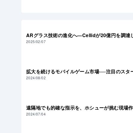
用いたディスプレイモジュールがあり、独自の
た、視度補
ARグラス技術の進化へ—Cellidが20億円を調
2025/02/07
拡大を続けるモバイルゲーム市場──注目のスター
2024/08/02
遠隔地でも的確な指示を、ホシューが挑む現場
2024/07/04