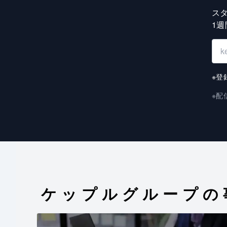
ス
1
※登
※配
ケップルグループの