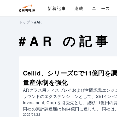
新着記事
連載
ニュース
トップ
#AR
#
AR
の記事
Cellid、シリーズCで11億円
量産体制を強化
ARグラス用ディスプレイおよび空間認識エンジン
ラウンドのエクステンションとして、SBIインベストメント
Investment, Corp.を引受先とし、総額1
同社の累計調達額は約64億円に達した。 同社
発に注力している。主力製品には、薄型・軽量
2025/04/22