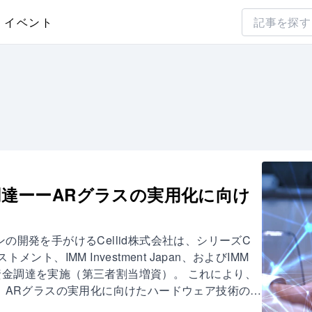
イベント
を調達ーーARグラスの実用化に向け
の開発を手がけるCellid株式会社は、シリーズC
、IMM Investment Japan、およびIMM
1億円の資金調達を実施（第三者割当増資）。 これにより、
は、ARグラスの実用化に向けたハードウェア技術の開
で広視野角を持つプラスチック製ウェイブガイドを