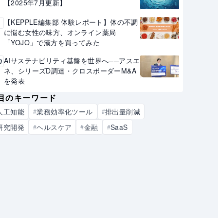
【2025年7月更新】
【KEPPLE編集部 体験レポート】体の不調
9
に悩む女性の味方、オンライン薬局
「YOJO」で漢方を買ってみた
AIサステナビリティ基盤を世界へ──アスエ
0
ネ、シリーズD調達・クロスボーダーM&A
を発表
目のキーワード
人工知能
業務効率化ツール
排出量削減
#
#
研究開発
ヘルスケア
金融
SaaS
#
#
#