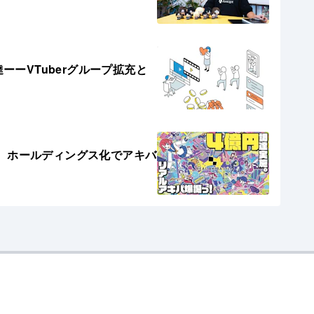
調達ーーVTuberグループ拡充と
、ホールディングス化でアキバ