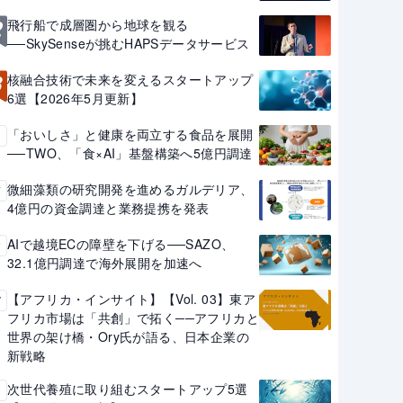
2
飛行船で成層圏から地球を観る
──SkySenseが挑むHAPSデータサービス
3
核融合技術で未来を変えるスタートアップ
6選【2026年5月更新】
「おいしさ」と健康を両立する食品を展開
4
──TWO、「食×AI」基盤構築へ5億円調達
微細藻類の研究開発を進めるガルデリア、
5
4億円の資金調達と業務提携を発表
AIで越境ECの障壁を下げる──SAZO、
6
32.1億円調達で海外展開を加速へ
【アフリカ・インサイト】【Vol. 03】東ア
7
フリカ市場は「共創」で拓く──アフリカと
世界の架け橋・Ory氏が語る、日本企業の
新戦略
次世代養殖に取り組むスタートアップ5選
8