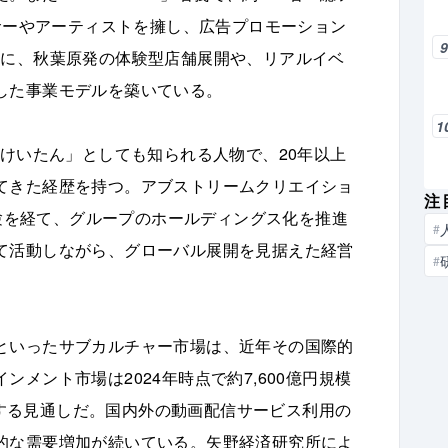
ンサーやアーティストを擁し、広告プロモーション
らに、秋葉原発の体験型店舗展開や、リアルイベ
した事業モデルを築いている。
1
「けいたん」としても知られる人物で、20年以上
てきた経歴を持つ。アブストリームクリエイショ
注
経験を経て、グループのホールディングス化を推進
#
て活動しながら、グローバル展開を見据えた経営
#
といったサブカルチャー市場は、近年その国際的
メント市場は2024年時点で約7,600億円規模
に達する見通しだ。国内外の動画配信サービス利用の
的な需要増加が続いている。矢野経済研究所によ