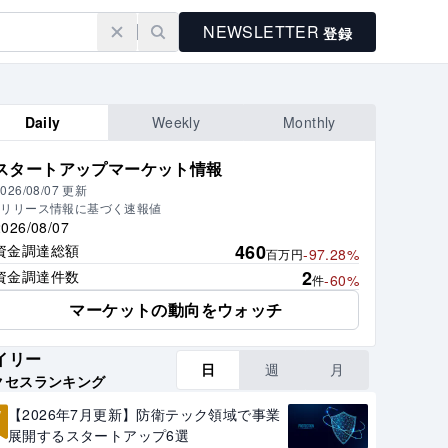
NEWSLETTER
登録
Daily
Weekly
Monthly
スタートアップマーケット情報
026/08/07
更新
※リリース情報に基づく速報値
2026/08/07
460
資金調達総額
-97.28%
百万円
2
資金調達件数
-60%
件
マーケットの動向をウォッチ
イリー
日
週
月
クセスランキング
1
【2026年7月更新】防衛テック領域で事業
展開するスタートアップ6選