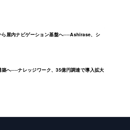
屋内ナビゲーション基盤へ──Ashirase、シ
構築へ──ナレッジワーク、35億円調達で導入拡大