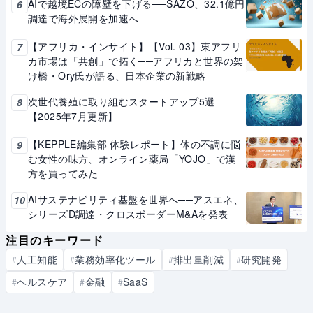
AIで越境ECの障壁を下げる──SAZO、32.1億円
6
調達で海外展開を加速へ
【アフリカ・インサイト】【Vol. 03】東アフリ
7
カ市場は「共創」で拓く──アフリカと世界の架
け橋・Ory氏が語る、日本企業の新戦略
次世代養殖に取り組むスタートアップ5選
8
【2025年7月更新】
【KEPPLE編集部 体験レポート】体の不調に悩
9
む女性の味方、オンライン薬局「YOJO」で漢
方を買ってみた
AIサステナビリティ基盤を世界へ──アスエネ、
10
シリーズD調達・クロスボーダーM&Aを発表
注目のキーワード
人工知能
業務効率化ツール
排出量削減
研究開発
#
#
#
#
ヘルスケア
金融
SaaS
#
#
#