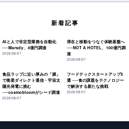
新着記事
AIと人で非定型業務を自動化
滞在と移動をつなぐ体験基盤へ
──Marsdy、4億円調達
──NOT A HOTEL、100億円調
2026/08/07
達
2026/08/07
食品ラップに近い厚みの「膜」
フードテックスタートアップ5
で衛星ダイレクト通信・宇宙太
選 ──食の課題をテクノロジー
陽光発電に挑む
で解決する新たな挑戦
──cosmobloomがシード調達
2026/08/07
2026/08/07