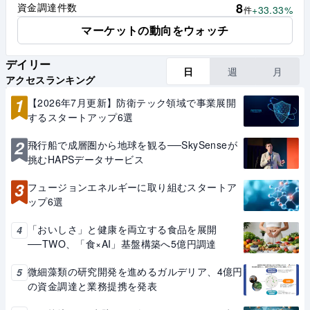
8
資金調達件数
+33.33%
件
マーケットの動向をウォッチ
デイリー
日
週
月
アクセスランキング
1
【2026年7月更新】防衛テック領域で事業展開
するスタートアップ6選
2
飛行船で成層圏から地球を観る──SkySenseが
挑むHAPSデータサービス
3
フュージョンエネルギーに取り組むスタートア
ップ6選
「おいしさ」と健康を両立する食品を展開
4
──TWO、「食×AI」基盤構築へ5億円調達
微細藻類の研究開発を進めるガルデリア、4億円
5
の資金調達と業務提携を発表