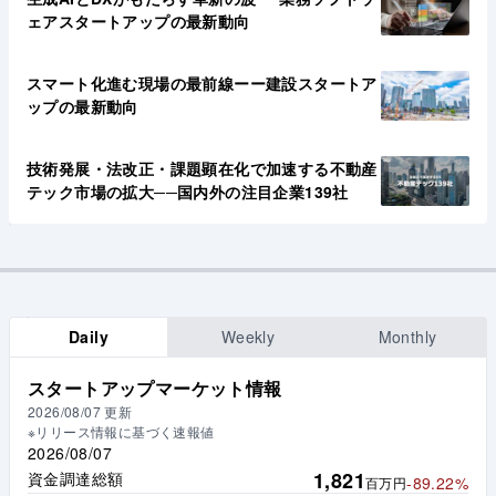
ェアスタートアップの最新動向
スマート化進む現場の最前線ーー建設スタートア
ップの最新動向
技術発展・法改正・課題顕在化で加速する不動産
テック市場の拡大──国内外の注目企業139社
Daily
Weekly
Monthly
スタートアップマーケット情報
2026/08/07
更新
※リリース情報に基づく速報値
2026/08/07
1,821
資金調達総額
-89.22%
百万円