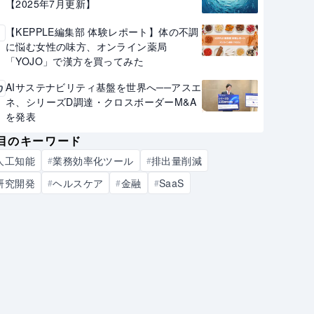
【2025年7月更新】
【KEPPLE編集部 体験レポート】体の不調
9
に悩む女性の味方、オンライン薬局
「YOJO」で漢方を買ってみた
AIサステナビリティ基盤を世界へ──アスエ
0
ネ、シリーズD調達・クロスボーダーM&A
を発表
目のキーワード
人工知能
業務効率化ツール
排出量削減
#
#
研究開発
ヘルスケア
金融
SaaS
#
#
#