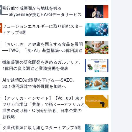
2
飛行船で成層圏から地球を観る
──SkySenseが挑むHAPSデータサービス
3
フュージョンエネルギーに取り組むスター
トアップ6選
「おいしさ」と健康を両立する食品を展開
4
──TWO、「食×AI」基盤構築へ5億円調達
微細藻類の研究開発を進めるガルデリア、
5
4億円の資金調達と業務提携を発表
AIで越境ECの障壁を下げる──SAZO、
6
32.1億円調達で海外展開を加速へ
【アフリカ・インサイト】【Vol. 03】東ア
7
フリカ市場は「共創」で拓く──アフリカと
世界の架け橋・Ory氏が語る、日本企業の
新戦略
次世代養殖に取り組むスタートアップ5選
8