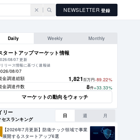
NEWSLETTER
登録
Daily
Weekly
Monthly
スタートアップマーケット情報
026/08/07
更新
※リリース情報に基づく速報値
2026/08/07
1,821
資金調達総額
-89.22%
百万円
8
資金調達件数
+33.33%
件
マーケットの動向をウォッチ
イリー
日
週
月
クセスランキング
1
【2026年7月更新】防衛テック領域で事業
展開するスタートアップ6選