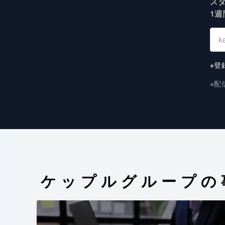
ス
1
※登
※配
ケップルグループの