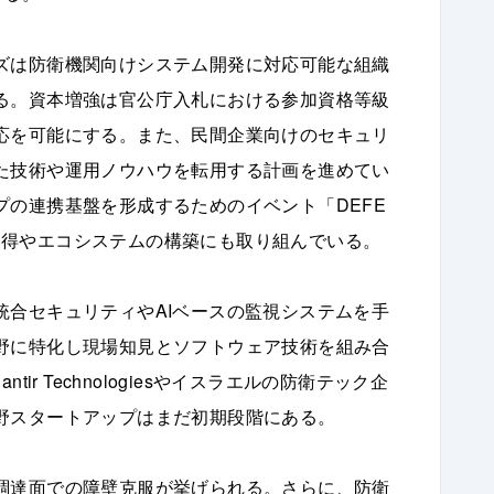
ズは防衛機関向けシステム開発に対応可能な組織
る。資本増強は官公庁入札における参加資格等級
応を可能にする。また、民間企業向けのセキュリ
た技術や運用ノウハウを転用する計画を進めてい
の連携基盤を形成するためのイベント「DEFE
材の獲得やエコシステムの構築にも取り組んでいる。
統合セキュリティやAIベースの監視システムを手
野に特化し現場知見とソフトウェア技術を組み合
ir Technologiesやイスラエルの防衛テック企
野スタートアップはまだ初期段階にある。
調達面での障壁克服が挙げられる。さらに、防衛