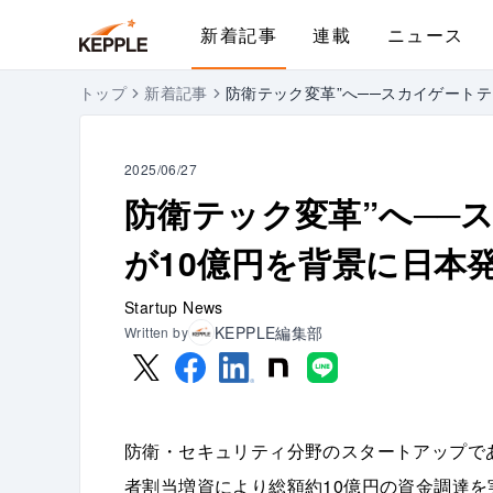
新着記事
連載
ニュース
トップ
新着記事
防衛テック変革”へ──スカイゲート
2025/06/27
防衛テック変革”へ──
が10億円を背景に日本
Startup News
KEPPLE編集部
Written by
防衛・セキュリティ分野のスタートアップで
者割当増資により総額約10億円の資金調達