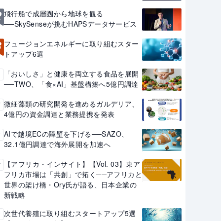
2
飛行船で成層圏から地球を観る
──SkySenseが挑むHAPSデータサービス
3
フュージョンエネルギーに取り組むスター
トアップ6選
「おいしさ」と健康を両立する食品を展開
4
──TWO、「食×AI」基盤構築へ5億円調達
微細藻類の研究開発を進めるガルデリア、
5
4億円の資金調達と業務提携を発表
AIで越境ECの障壁を下げる──SAZO、
6
32.1億円調達で海外展開を加速へ
【アフリカ・インサイト】【Vol. 03】東ア
7
フリカ市場は「共創」で拓く──アフリカと
世界の架け橋・Ory氏が語る、日本企業の
新戦略
次世代養殖に取り組むスタートアップ5選
8