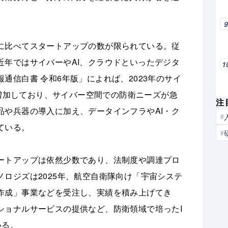
に比べてスタートアップの数が限られている。従
近年ではサイバーやAI、クラウドといったデジタ
1
通信白書 令和6年版」によれば、2023年のサイ
に増加しており、サイバー空間での防衛ニーズが急
注
品や兵器の導入に加え、データインフラやAI・ク
#
ている。
#
ートアップは依然少数であり、法制度や調達プロ
ロジズは2025年、航空自衛隊向け「宇宙システ
作成」事業などを受注し、実績を積み上げてき
ショナルサービスの提供など、防衛領域で培ったI
いる。