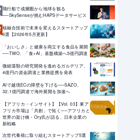
2
飛行船で成層圏から地球を観る
──SkySenseが挑むHAPSデータサービス
3
核融合技術で未来を変えるスタートアップ
6選【2026年5月更新】
「おいしさ」と健康を両立する食品を展開
4
──TWO、「食×AI」基盤構築へ5億円調達
微細藻類の研究開発を進めるガルデリア、
5
4億円の資金調達と業務提携を発表
AIで越境ECの障壁を下げる──SAZO、
6
32.1億円調達で海外展開を加速へ
【アフリカ・インサイト】【Vol. 03】東ア
7
フリカ市場は「共創」で拓く──アフリカと
世界の架け橋・Ory氏が語る、日本企業の
新戦略
次世代養殖に取り組むスタートアップ5選
8