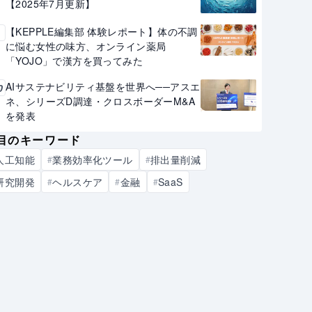
【2025年7月更新】
【KEPPLE編集部 体験レポート】体の不調
9
に悩む女性の味方、オンライン薬局
「YOJO」で漢方を買ってみた
AIサステナビリティ基盤を世界へ──アスエ
0
ネ、シリーズD調達・クロスボーダーM&A
を発表
目のキーワード
人工知能
業務効率化ツール
排出量削減
#
#
研究開発
ヘルスケア
金融
SaaS
#
#
#