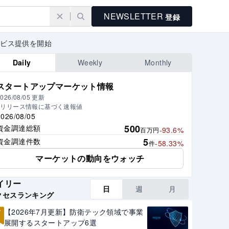
NEWSLETTER
登録
ービス提供を開始
Daily
Weekly
Monthly
スタートアップマーケット情報
026/08/05
更新
※リリース情報に基づく速報値
2026/08/05
500
資金調達総額
-93.6%
百万円
5
資金調達件数
-58.33%
件
マーケットの動向をウォッチ
イリー
日
週
月
クセスランキング
1
【2026年7月更新】防衛テック領域で事業
展開するスタートアップ6選