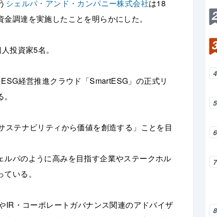
う
シェルパ・アンド・カンパニー株式会社
は18
資金調達を実施したことを明らかにした。
個人投資家5名。
SG経営推進クラウド「SmartESG」の正式リ
る。
・サステナビリティから価値を創造する」ことを目
。
ェルパのように高みを目指す企業やステークホル
っている。
やIR・コーポレートガバナンス関連のアドバイザ