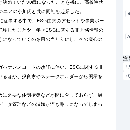
と決めていた30歳になったことを機に、高校時代
ンジニアの小川氏と共に同社を起業した。
に従事する中で、ESG由来のアセットや事業ポー
経験したことや、年々ESGに関する非財務情報の
1
うになっていくのを目の当たりにし、その関心の
注
ガバナンスコードの改訂に伴い、ESGに関する非
#
いるほか、投資家やステークホルダーから開示を
#
。
めに必要な体制構築などが間に合っておらず、組
データ管理などの課題が浮き彫りになってしまっ