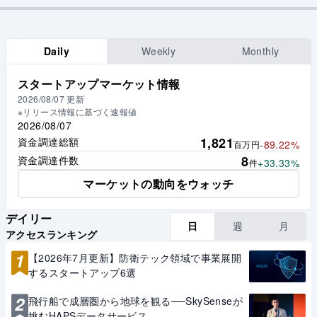
Daily
Weekly
Monthly
スタートアップマーケット情報
2026/08/07
更新
※リリース情報に基づく速報値
2026/08/07
1,821
資金調達総額
-89.22%
百万円
8
資金調達件数
+33.33%
件
マーケットの動向をウォッチ
デイリー
日
週
月
アクセスランキング
1
【2026年7月更新】防衛テック領域で事業展開
するスタートアップ6選
2
飛行船で成層圏から地球を観る──SkySenseが
挑むHAPSデータサービス