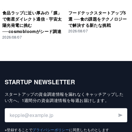
食品ラップに近い厚みの「膜」
フードテックスタートアップ5
で衛星ダイレクト通信・宇宙太
選 ──食の課題をテクノロジー
陽光発電に挑む
で解決する新たな挑戦
──cosmobloomがシード調達
2026/08/07
2026/08/07
STARTUP NEWSLETTER
スタートアップの資金調達情報を漏れなくキャッチアップした
い方へ
。
1週間分の資金調達情報を毎週お届けします
。
※登録することで
プライバシーポリシー
に同意したものとします