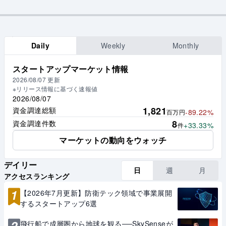
Daily
Weekly
Monthly
スタートアップマーケット情報
2026/08/07
更新
※リリース情報に基づく速報値
2026/08/07
1,821
資金調達総額
-89.22%
百万円
8
資金調達件数
+33.33%
件
マーケットの動向をウォッチ
デイリー
日
週
月
アクセスランキング
1
【2026年7月更新】防衛テック領域で事業展開
するスタートアップ6選
2
飛行船で成層圏から地球を観る──SkySenseが