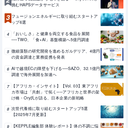
挑むHAPSデータサービス
3
フュージョンエネルギーに取り組むスタートア
ップ6選
「おいしさ」と健康を両立する食品を展開
4
──TWO、「食×AI」基盤構築へ5億円調達
微細藻類の研究開発を進めるガルデリア、4億円
5
の資金調達と業務提携を発表
AIで越境ECの障壁を下げる──SAZO、32.1億円
6
調達で海外展開を加速へ
【アフリカ・インサイト】【Vol. 03】東アフリ
7
カ市場は「共創」で拓く──アフリカと世界の架
け橋・Ory氏が語る、日本企業の新戦略
次世代養殖に取り組むスタートアップ5選
8
【2025年7月更新】
【KEPPLE編集部 体験レポート】体の不調に悩
9