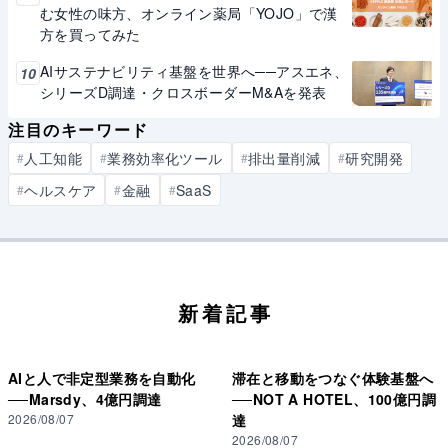
む女性の味方、オンライン薬局「YOJO」で漢
方を買ってみた
AIサステナビリティ基盤を世界へ──アスエネ、
10
シリーズD調達・クロスボーダーM&Aを発表
注目のキーワード
人工知能
業務効率化ツール
排出量削減
研究開発
#
#
#
#
ヘルスケア
金融
SaaS
#
#
#
新着記事
AIと人で非定型業務を自動化
滞在と移動をつなぐ体験基盤へ
──Marsdy、4億円調達
──NOT A HOTEL、100億円調
2026/08/07
達
2026/08/07