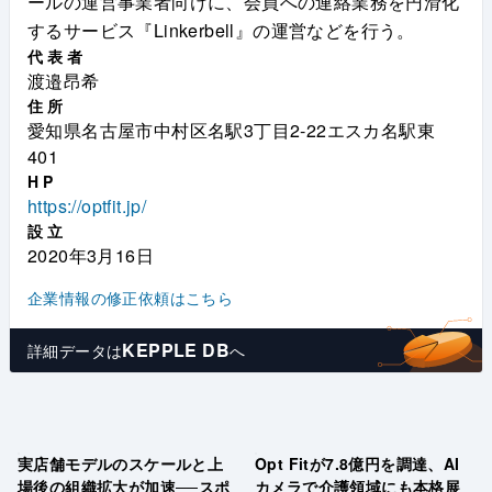
ールの運営事業者向けに、会員への連絡業務を円滑化
するサービス『Linkerbell』の運営などを行う。
代表者
渡邉昂希
住所
愛知県名古屋市中村区名駅3丁目2‐22エスカ名駅東
401
HP
https://optfit.jp/
設立
2020年3月16日
企業情報の修正依頼はこちら
KEPPLE DB
詳細データは
へ
実店舗モデルのスケールと上
Opt Fitが7.8億円を調達、AI
場後の組織拡大が加速──スポ
カメラで介護領域にも本格展