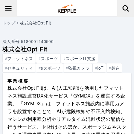
トップ
株式会社Opt Fit
法人番号
5180001140500
株式会社Opt Fit
フィットネス
スポーツ
スポーツIT支援
#
#
#
セキュリティ
eスポーツ
監視カメラ
IoT
製造
#
#
#
#
#
事業概要
株式会社Opt Fitは、AI(人工知能)を活用したフィット
ネス施設運営DX化サービス『GYMDX』を運営する企
業。 『GYMDX』は、フィットネス施設内に専用カメ
ラを設置することで、AIが危険検知や不正入館検知、
マシンの利用率分析やリアルタイム混雑状況の配信を
行うサービス。 同社はそのほか、スポーツジムやスク