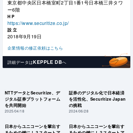
東京都中央区日本橋室町2丁目1番1号日本橋三井タワ
ー6階
HP
https://www.securitize.co.jp/
設立
2018年9月19日
企業情報の修正依頼はこちら
KEPPLE DB
詳細データは
へ
NTTデータとSecuritize、デ
証券のデジタル化で日本経済
ジタル証券プラットフォーム
を活性化、Securitize Japan
を共同開始
の挑戦
2025/04/18
2024/06/28
日本からユニコーンを輩出す
日本からユニコーンを輩出す
るための鍵に！？スタートア
るための鍵に！？スタートア