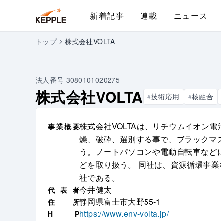
新着記事
連載
ニュース
トップ
株式会社VOLTA
法人番号
3080101020275
株式会社VOLTA
技術応用
核融合
#
#
株式会社VOLTAは、リチウムイオン
事
業
概
要
燥、破砕、選別する事で、ブラックマ
う。ノートパソコンや電動自転車など
どを取り扱う。 同社は、資源循環事
社である。
今井健太
代
表
者
静岡県富士市大野55-1
住
所
https://www.env-volta.jp/
H
P