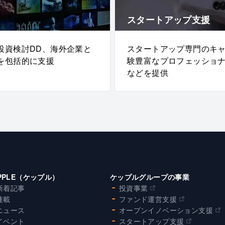
スタートアップ支援
投資検討DD、海外企業と
スタートアップ専門のキ
を包括的に支援
験豊富なプロフェッショ
などを提供
PPLE（ケップル）
ケップルグループの事業
新着記事
投資事業
連載
ファンド運営支援
ニュース
オープンイノベーション支援
イベント
スタートアップ支援