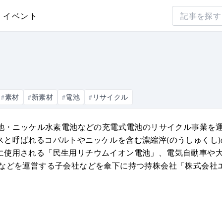
イベント
素材
新素材
電池
リサイクル
#
#
#
#
電池・ニッケル水素電池などの充電式電池のリサイクル事業を
スと呼ばれるコバルトやニッケルを含む濃縮滓(のうしゅくし
に使用される「民生用リチウムイオン電池」、電気自動車や
業などを運営する子会社などを傘下に持つ持株会社「株式会社