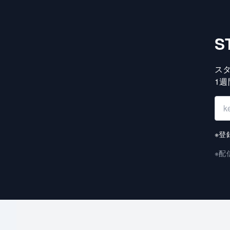
S
ス
1
※登
※配