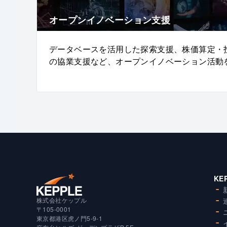
オープンイノベーション支援
データベースを活用した探索支援、株価算定・
の協業支援など、オープンイノベーション活動
KE
株式会社ケップル
〒105-0001
東京都港区虎ノ門5-9-1