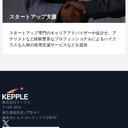
スタートアップ支援
スタートアップ専門のキャリアアドバイザーや会計士、ア
ナリストなど経験豊富なプロフェッショナルによるハイク
ラスな人材の採用支援サービスなどを提供
株式会社ケップル
〒105-0001
東京都港区虎ノ門5-9-1
麻布台ヒルズ ガーデンプラザB 5F